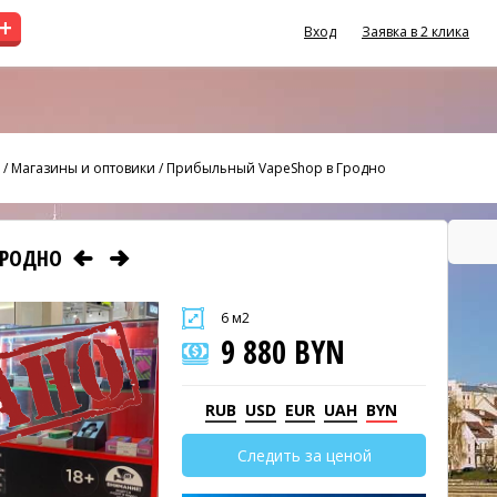
+
Вход
Заявка в 2 клика
/
Магазины и оптовики
/
Прибыльный VapeShop в Гродно
ГРОДНО
6 м2
9 880 BYN
RUB
USD
EUR
UAH
BYN
Следить за ценой