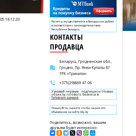
05 18:12:20
Расчеты осуществляются в белорусских рублях
в соответствии с законодательством
Республики Беларусь.
КОНТАКТЫ
ПРОДАВЦА
Беларусь, Гродненская обл.,
Гродно, Пр. Янки Купалы 87
ТРК «Тринити»
+375(29)869-47-06
Узнавай первым - подпишись! Новые
объекты готового бизнеса в
Telegram канале
Пожалуйста, скажите что Вы нашли это
объявление на сайте b4y.by
Поделитесь, возможно, вашим
друзьям будет интересно: