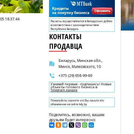
05 18:37:44
Расчеты осуществляются в белорусских рублях
в соответствии с законодательством
Республики Беларусь.
КОНТАКТЫ
ПРОДАВЦА
Беларусь, Минская обл.,
Минск, Маяковского, 10
+375 (29) 658-99-69
Узнавай первым - подпишись! Новые
объекты готового бизнеса в
Telegram канале
Пожалуйста, скажите что Вы нашли это
объявление на сайте b4y.by
Поделитесь, возможно, вашим
друзьям будет интересно: