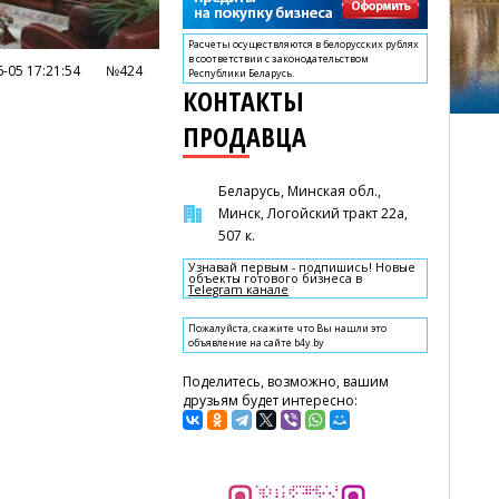
Расчеты осуществляются в белорусских рублях
в соответствии с законодательством
-05 17:21:54
№424
Республики Беларусь.
КОНТАКТЫ
ПРОДАВЦА
Беларусь, Минская обл.,
Минск, Логойский тракт 22а,
507 к.
Узнавай первым - подпишись! Новые
объекты готового бизнеса в
Telegram канале
Пожалуйста, скажите что Вы нашли это
объявление на сайте b4y.by
Поделитесь, возможно, вашим
друзьям будет интересно: