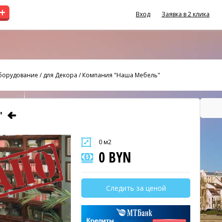
+
Вход
Заявка в 2 клика
оборудование
/
для Декора
/
Компания "Наша Мебель"
"
0 м2
0 BYN
Следить за ценой