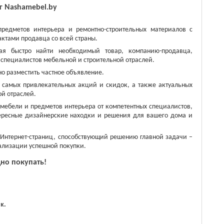
ог
Nashamebel.
by
едметов интерьера и ремонтно-строительных материалов с
актами продавца со всей страны.
ая быстро найти необходимый товар, компанию-продавца,
специалистов мебельной и строительной отраслей.
о разместить частное объявление.
е самых привлекательных акций и скидок, а также актуальных
ой отраслей.
мебели и предметов интерьера от компетентных специалистов,
ересные дизайнерские находки и решения для вашего дома и
Интернет-страниц, способствующий решению главной задачи –
ализации успешной покупки.
но покупать!
к.