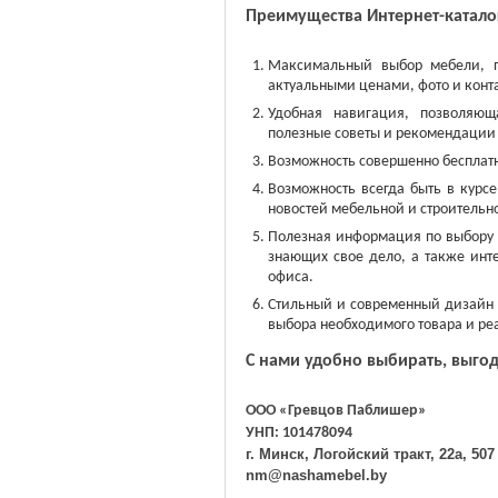
Преимущества Интернет-катал
Максимальный выбор мебели, пр
актуальными ценами, фото и конт
Удобная навигация, позволяющ
полезные советы и рекомендации 
Возможность совершенно бесплатн
Возможность всегда быть в курс
новостей мебельной и строительн
Полезная информация по выбору 
знающих свое дело, а также инт
офиса.
Стильный и современный дизайн 
выбора необходимого товара и ре
С нами удобно выбирать, выгод
ООО «Гревцов Паблишер»
УНП: 101478094
г. Минск, Логойский тракт, 22а, 507 
nm@nashamebel.by