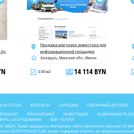
Продажа или поиск инвестора для
.by
информационной площадки
Беларусь, Минская обл., Минск
YN
14 114 BYN
0.00 м2
И И СТАТЬИ
КОНТАКТЫ
ЗАКЛАДКИ
ПУБЛИЧНЫЙ ДОГОВОР
Й БИЗНЕС
ФРАНЧАЙЗИНГ
ИНВЕСТИЦИИ
НЕДВИЖИМОСТЬ БЕ
ТОВАРЫ, ОБОРУДОВАНИЕ
B2B - УСЛУГИ
C INC MEDIA. Права защищены. Материалы сайта охраняются законом об ав
ссылка ОБЯЗАТЕЛЬНА! Сайт может содержать контент, не предназначенный 