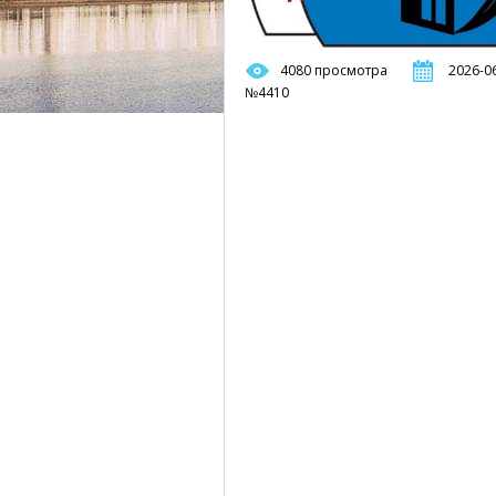
4080 просмотра
2026-06
№4410