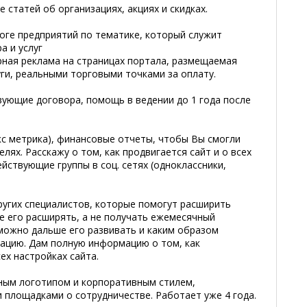
 статей об организациях, акциях и скидках.
оге предприятий по тематике, который служит
а и услуг
ерная реклама на страницах портала, размещаемая
и, реальными торговыми точками за оплату.
вующие договора, помощь в ведении до 1 года после
кс метрика), финансовые отчеты, чтобы Вы смогли
лях. Расскажу о том, как продвигается сайт и о всех
ействующие группы в соц. сетях (одноклассники,
ругих специалистов, которые помогут расширить
ие его расширять, а не получать ежемесячный
 можно дальше его развивать и каким образом
ацию. Дам полную информацию о том, как
ех настройках сайта.
нным логотипом и корпоративным стилем,
 площадками о сотрудничестве. Работает уже 4 года.