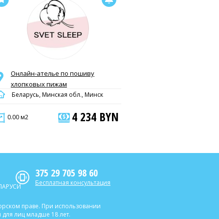
Онлайн-ателье по пошиву
хлопковых пижам
Беларусь, Минская обл., Минск
4 234 BYN
0.00 м2
375 29 705 98 60
Бесплатная консультация
ЛАРУСИ
торском праве. При использовании
для лиц младше 18 лет.