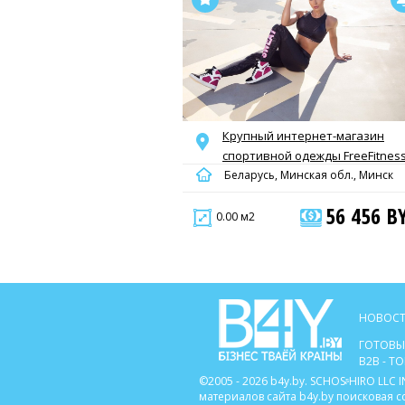
Крупный интернет-магазин
спортивной одежды FreeFitness
Беларусь, Минская обл., Минск
56 456 B
0.00 м2
НОВОСТ
ГОТОВЫ
B2B - 
©2005 - 2026 b4y.by. SCHOSᶳHIRO LL
материалов сайта b4y.by поисковая 