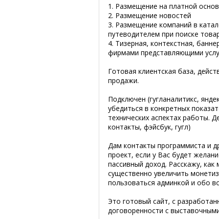
1. Размещение на платной основе
2. Размещение новостей
3. Размещение компаний в катал
путеводителем при поиске товар
4. Тизерная, контекстная, банн
фирмами представляющими услуг
Готовая клиентская база, дейст
продажи.
Подключен (гугланалитикс, янде
убедиться в конкретных показате
технических аспектах работы. Д
контакты, фэйсбук, гугл)
Дам контакты программиста и д
проект, если у Вас будет желан
пассивный доход. Расскажу, как
существенно увеличить монетиз
пользоваться админкой и обо вс
Это готовый сайт, с разработа
договоренности с выставочными