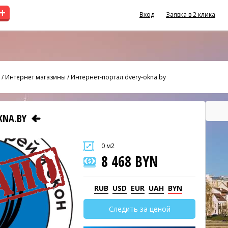
+
Вход
Заявка в 2 клика
/
Интернет магазины
/
Интернет-портал dvery-okna.by
KNA.BY
0 м2
8 468 BYN
RUB
USD
EUR
UAH
BYN
Следить за ценой