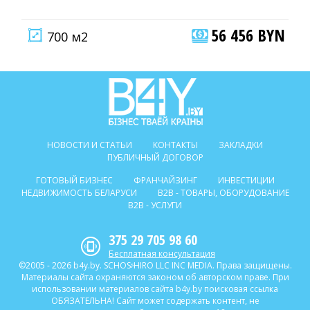
56 456 BYN
700 м2
НОВОСТИ И СТАТЬИ
КОНТАКТЫ
ЗАКЛАДКИ
ПУБЛИЧНЫЙ ДОГОВОР
ГОТОВЫЙ БИЗНЕС
ФРАНЧАЙЗИНГ
ИНВЕСТИЦИИ
НЕДВИЖИМОСТЬ БЕЛАРУСИ
B2B - ТОВАРЫ, ОБОРУДОВАНИЕ
B2B - УСЛУГИ
375 29 705 98 60
Бесплатная консультация
©2005 - 2026 b4y.by. SCHOSᶳHIRO LLC INC MEDIA. Права защищены.
Материалы сайта охраняются законом об авторском праве. При
использовании материалов сайта b4y.by поисковая ссылка
ОБЯЗАТЕЛЬНА! Сайт может содержать контент, не