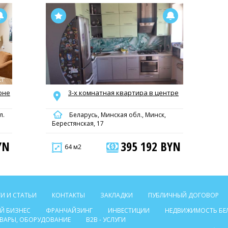
оне
3-х комнатная квартира в центре
л.
Беларусь, Минская обл., Минск,
Берестянская, 17
YN
395 192 BYN
64 м2
И И СТАТЬИ
КОНТАКТЫ
ЗАКЛАДКИ
ПУБЛИЧНЫЙ ДОГОВОР
Й БИЗНЕС
ФРАНЧАЙЗИНГ
ИНВЕСТИЦИИ
НЕДВИЖИМОСТЬ БЕ
ТОВАРЫ, ОБОРУДОВАНИЕ
B2B - УСЛУГИ