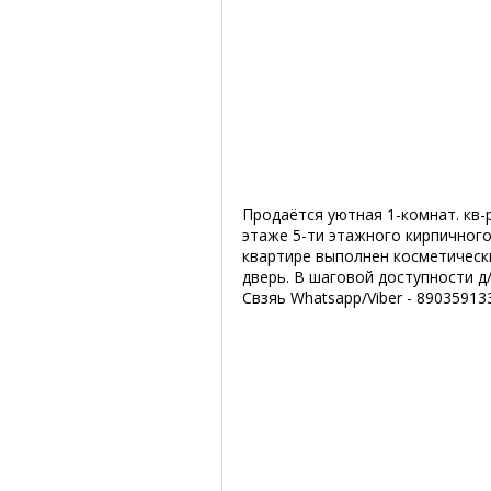
Продаётся уютная 1-комнат. кв-
этаже 5-ти этажного кирпичного д
квартире выполнен косметически
дверь. В шаговой доступности д
Свзяь Whatsapp/Viber - 8903591