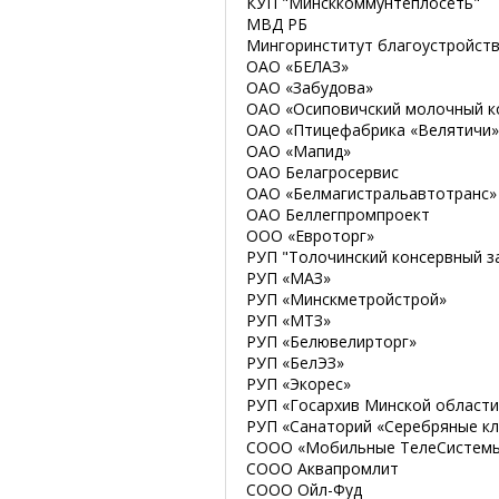
КУП "Минсккоммунтеплосеть"
МВД РБ
Мингоринститут благоустройств
ОАО «БЕЛАЗ»
ОАО «Забудова»
ОАО «Осиповичский молочный к
ОАО «Птицефабрика «Велятичи»
ОАО «Мапид»
ОАО Белагросервис
ОАО «Белмагистральавтотранс»
ОАО Беллегпромпроект
ООО «Евроторг»
РУП "Толочинский консервный з
РУП «МАЗ»
РУП «Минскметройстрой»
РУП «МТЗ»
РУП «Белювелирторг»
РУП «БелЭЗ»
РУП «Экорес»
РУП «Госархив Минской области
РУП «Санаторий «Серебряные к
СООО «Мобильные ТелеСистем
СООО Аквапромлит
СООО Ойл-Фуд