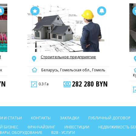
И
Строительное предприятие
ск
Беларусь, Гомельская обл., Гомель
К
YN
282 280 BYN
0.3 Га
И И СТАТЬИ
КОНТАКТЫ
ЗАКЛАДКИ
ПУБЛИЧНЫЙ ДОГОВОР
Й БИЗНЕС
ФРАНЧАЙЗИНГ
ИНВЕСТИЦИИ
НЕДВИЖИМОСТЬ БЕ
ТОВАРЫ, ОБОРУДОВАНИЕ
B2B - УСЛУГИ