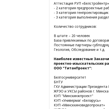
Аттестация РУП «Белстройентр» н
- 2 категория предпроектные ра
- 3 категория генпроектировщик
- 3 категория выполнения разде
Количество сотрудников:
В штате – 20 человек
База привлекаемых по договорам
Постоянные партнеры субподряд
Геология, Обследование и т.д.
Наиболее известные Заказч
проектно-изыскательских р
ООО "ТитанПроект":
Белгосуниверситет
БНТУ
ГХУ Администрации Президента 
ЖРЭО и УКСЫ районов г. Минска
КУП "Минскинжпроект"
КУП «Универмаг «Беларусь»
КУП «Минсккиновидеопрокат»