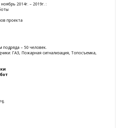
оябрь 2014г. – 2019г. :
боты
лов проекта
 подряда – 50 человек.
чики: ГАЗ, Пожарная сигнализация, Топосъемка,
ики
абот
РБ