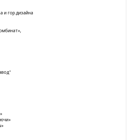
а и гор.дизайна
омбинат»,
авод"
»
лючи»
ы»