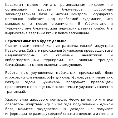
Казахстан можно считать региональным лидером по
организации работы букмекеров: добротная
законодательная база и чёткий контроль. Государство
постоянно работает над проблемой лудомании, что
выливается в новые ограничения. В Узбекистане и
Туркменистане букмекерская индустрия развита слабо. А в
Кыргызстане азартные игры и вовсе запрещены.
Перспективы: что будет дальше
Ставки стали важной частью развлекательной индустрии
Казахстана. Сайты и приложения букмекеров превращаются в
медиаплатформы со стримами, аналитикой и
киберспортивными турнирами. Из главных трендов
ближайших лет можно выделить следующие.
Работа над улучшением мобильных приложений
.
Доля
игроков, использующих софт для смартфонов, увеличивается с
каждым годом. Букмекеры продолжат превращать
приложения в полноценные экосистемы и улучшать качество
трансляций.
Ужесточение цифрового контроля
.
Несмотря на то что все
операторы азартных игр с 2024 года подключены к единой
базе, Комитет государственных доходов не получает
информации по размеру средней ставки и депозита и степени