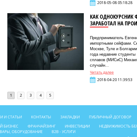
2018-05-08 05:18:28
КАК ОДНОКУРСНИК 
ЗАРАБОТАЛ НА ПРО
Предприниматель Евгени
импортными сейфами. Се
Москве, Туле и Болгарии
года недавние студенты 
сплавов (МИСиС) Михаил
случайн...
Читать далее
2018-04-20 11:39:53
1
2
3
4
5
И И СТАТЬИ
КОНТАКТЫ
ЗАКЛАДКИ
ПУБЛИЧНЫЙ ДОГОВОР
Й БИЗНЕС
ФРАНЧАЙЗИНГ
ИНВЕСТИЦИИ
НЕДВИЖИМОСТЬ БЕ
ТОВАРЫ, ОБОРУДОВАНИЕ
B2B - УСЛУГИ