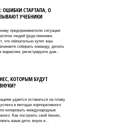
 ОШИБКИ СТАРТАПА, О
АЗЫВАЮТ УЧЕБНИКИ
ному предпринимателю ситуация:
 десятки людей (родственники,
т, что обязательно купят ваш
начинаете собирать команду, делать
 маркетинг, регистрируете дом...
НЕС, КОТОРЫМ БУДУТ
ВНУКИ?
ациям удается оставаться на плаву
х успеха в методах корпоративного
епо копировать международные
много. Как построить свой бизнес,
вать ваши дети, внуки и...