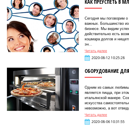
КАК ПРЕУСПЕТЬ В М
Сегодня мы поговорим о
важных. Большинство из
бизнесе. Мы видим успех
действительно есть возм
кошмара долгов и нищет
эн...
Читать далее
2020-08-12 10:25:28
ОБОРУДОВАНИЕ ДЛЯ 
Одним из самых любимы
является пицца, при это
итальянской манере. Соз
искусства самостоятель
невозможно, а вот отвед
Читать далее
2020-08-06 10:31:55