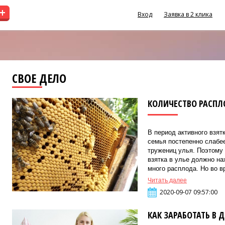
+
Вход
Заявка в 2 клика
СВОЕ ДЕЛО
КОЛИЧЕСТВО РАСПЛО
В период активного взят
семья постепенно слабее
тружениц улья. Поэтому
взятка в улье должно н
много расплода. Но во в
Читать далее
2020-09-07 09:57:00
КАК ЗАРАБОТАТЬ В Д