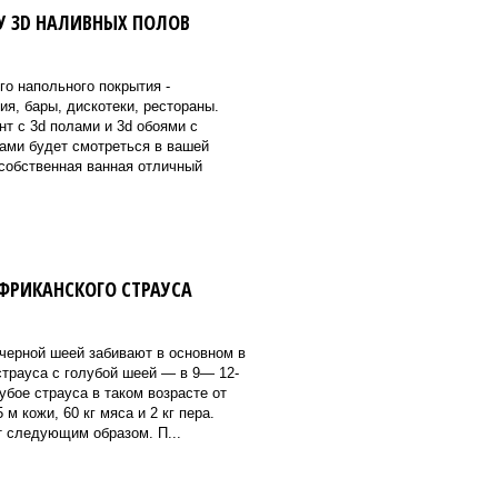
У 3D НАЛИВНЫХ ПОЛОВ
го напольного покрытия -
я, бары, дискотеки, рестораны.
нт с 3d полами и 3d обоями с
ами будет смотреться в вашей
 собственная ванная отличный
АФРИКАНСКОГО СТРАУСА
 черной шеей забивают в основном в
страуса с голубой шеей — в 9— 12-
убое страуса в таком возрасте от
 м кожи, 60 кг мяса и 2 кг пера.
т следующим образом. П...