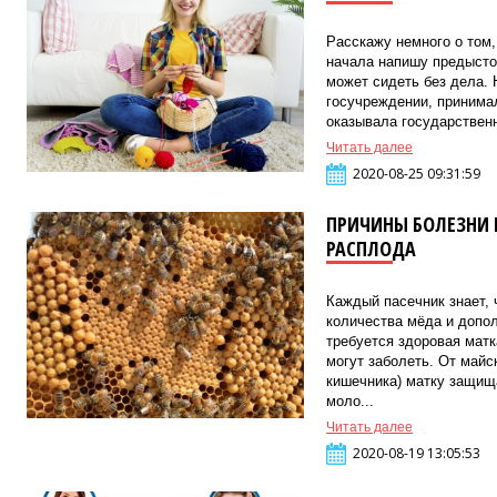
Расскажу немного о том,
начала напишу предыстор
может сидеть без дела. 
госучреждении, принима
оказывала государственн
Читать далее
2020-08-25 09:31:59
ПРИЧИНЫ БОЛЕЗНИ 
РАСПЛОДА
Каждый пасечник знает, 
количества мёда и допо
требуется здоровая матк
могут заболеть. От майс
кишечника) матку защищ
моло...
Читать далее
2020-08-19 13:05:53