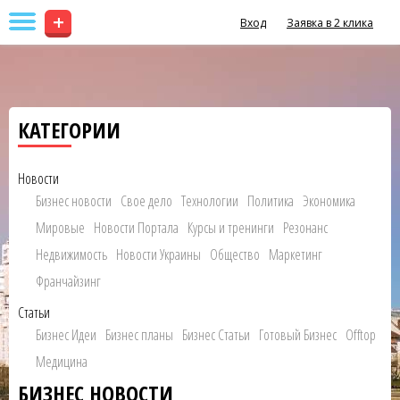
+
Вход
Заявка в 2 клика
КАТЕГОРИИ
Новости
Бизнес новости
Свое дело
Технологии
Политика
Экономика
Мировые
Новости Портала
Курсы и тренинги
Резонанс
Недвижимость
Новости Украины
Общество
Маркетинг
Франчайзинг
Статьи
Бизнес Идеи
Бизнес планы
Бизнес Статьи
Готовый Бизнес
Offtop
Медицина
БИЗНЕС НОВОСТИ