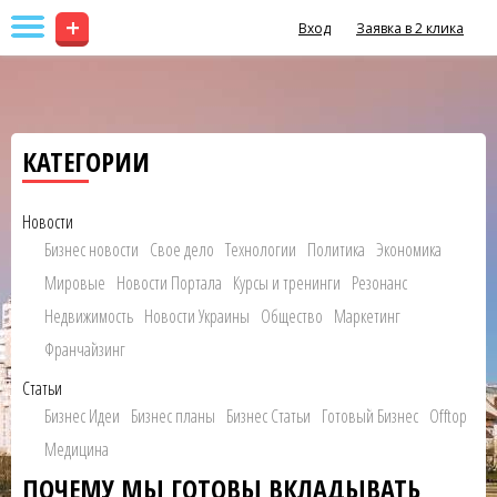
+
Вход
Заявка в 2 клика
КАТЕГОРИИ
Новости
Бизнес новости
Свое дело
Технологии
Политика
Экономика
Мировые
Новости Портала
Курсы и тренинги
Резонанс
Недвижимость
Новости Украины
Общество
Маркетинг
Франчайзинг
Статьи
Бизнес Идеи
Бизнес планы
Бизнес Статьи
Готовый Бизнес
Offtop
Медицина
ПОЧЕМУ МЫ ГОТОВЫ ВКЛАДЫВАТЬ