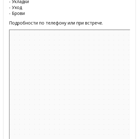
- Укладки
- Уход
- Брови
Подробности по телефону или при встрече.
Минск
Улица Петра Мстиславца, 18 на карте Минска, ближайшее метро
Восток — Яндекс.Карты