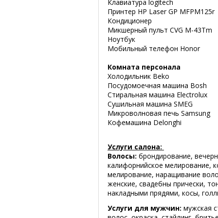
Клавиатура logitech
Принтер HP Laser GP MFPM12
Кондиционер
Микшерный пульт CVG M-43Tm
Ноутбук
Мобильный телефон Honor
Комната персонала
Холодильник Beko
Посудомоечная машина Bosh
Стиральная машина Electrolux
Сушильная машина SMEG
Микроволновая печь Samsung
Кофемашина Delonghi
Услуги салона:
Волосы:
брондирование, вечерни
калифорнийское мелирование, к
мелирование, наращивание воло
женские, свадебны прически, то
накладными прядями, косы, голл
Услуги для мужчин:
мужская с
волос, окраска, стайлинг, брит