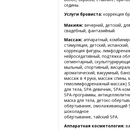
седины.
Услуги бровиста:
коррекция бр
Макияж:
вечерний, детский, дл
свадебный, фантазийный.
Массаж:
аппаратный, комбиниро
стимуляция, детский, испанский
коррекция фигуры, лимфодренаж
нейроседативный, подтяжка обл
сегментарный, скульптурирующи
мыльный, спортивный, висцерал
ароматический, вакуумный, бан
массаж в 4 руки, массаж спины, 
гемолимфодренажный массаж) SPA
для тела, SPA-девичник, SPA-ко
SPA-программы, антицеллюлитны
маска для тела, детокс-обёртыв
обёртывание, омолаживающий SP
шоколадное
обёртывание, тайский SPA.
Аппаратная косметология:
в