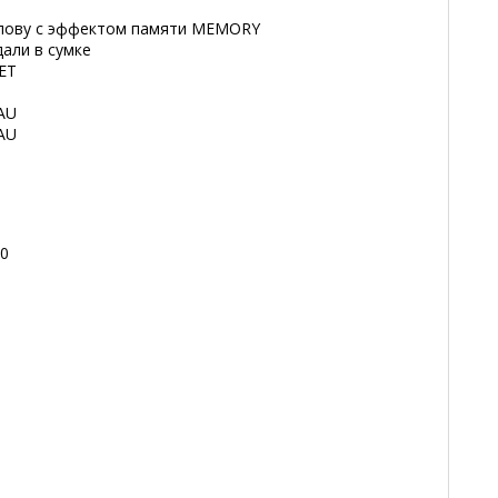
олову с эффектом памяти MEMORY
дали в сумке
ET
AU
AU
20