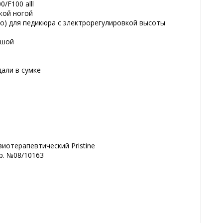
00/F100 alll
кой ногой
ро) для педикюра с электрорегулировкой высоты
ьшой
дали в сумке
иотерапевтический Pristine
ер. №08/10163