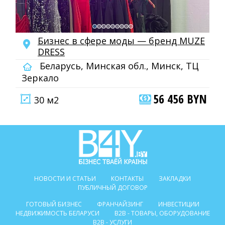
Бизнес в сфере моды — бренд MUZE
DRESS
Беларусь, Минская обл., Минск, ТЦ
Зеркало
56 456 BYN
30 м2
НОВОСТИ И СТАТЬИ
КОНТАКТЫ
ЗАКЛАДКИ
ПУБЛИЧНЫЙ ДОГОВОР
ГОТОВЫЙ БИЗНЕС
ФРАНЧАЙЗИНГ
ИНВЕСТИЦИИ
НЕДВИЖИМОСТЬ БЕЛАРУСИ
B2B - ТОВАРЫ, ОБОРУДОВАНИЕ
B2B - УСЛУГИ