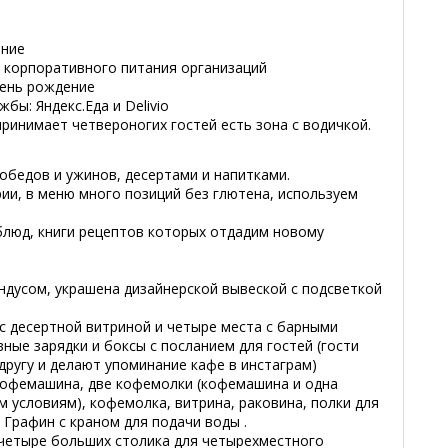
ение
я корпоративного питания организаций
день рождение
бы: Яндекс.Еда и Delivio
ю принимает четвероногих гостей есть зона с водичкой.
обедов и ужинов, десертами и напитками.
ии, в меню много позиций без глютена, используем
блюд, книги рецептов которых отдадим новому
дусом, украшена дизайнерской вывеской с подсветкой
 с десертной витриной и четыре места с барными
ные зарядки и боксы с посланием для гостей (гости
ругу и делают упоминание кафе в инстаграм)
кофемашина, две кофемолки (кофемашина и одна
 условиям), кофемолка, витрина, раковина, полки для
 Графин с краном для подачи воды .
 четыре больших столика для четырехместного