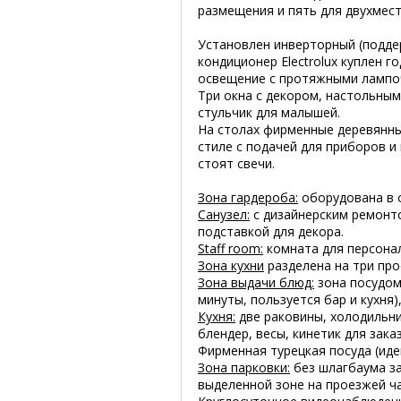
размещения и пять для двухмес
Установлен инверторный (подде
кондиционер Electrolux куплен г
освещение с протяжными лампоч
Три окна с декором, настольным
стульчик для малышей.
На столах фирменные деревянны
стиле с подачей для приборов и
стоят свечи.
Зона гардероба:
оборудована в 
Санузел:
с дизайнерским ремонто
подставкой для декора.
Staff room:
комната для персонал
Зона кухни
разделена на три про
Зона выдачи блюд:
зона посудом
минуты, пользуется бар и кухня
Кухня:
две раковины, холодильни
блендер, весы, кинетик для зак
Фирменная турецкая посуда (иде
Зона парковки:
без шлагбаума за
выделенной зоне на проезжей ча