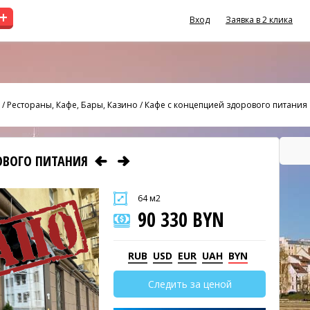
+
Вход
Заявка в 2 клика
/
Рестораны, Кафе, Бары, Казино
/
Кафе с концепцией здорового питания
ОВОГО ПИТАНИЯ
64 м2
90 330 BYN
RUB
USD
EUR
UAH
BYN
Следить за ценой