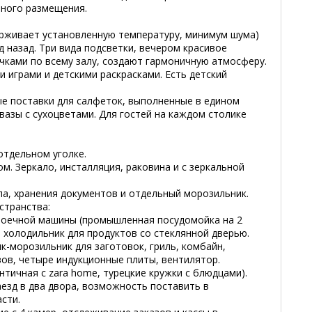
тного размещения.
рживает установленную температуру, минимум шума)
од назад. Три вида подсветки, вечером красивое
ками по всему залу, создают гармоничную атмосферу.
и играми и детскими раскрасками. Есть детский
е поставки для салфеток, выполненные в едином
 вазы с сухоцветами. Для гостей на каждом столике
отдельном уголке.
м. Зеркало, инсталляция, раковина и с зеркальной
а, хранения документов и отдельный морозильник.
странства:
оечной машины (промышленная посудомойка на 2
), холодильник для продуктов со стеклянной дверью.
к-морозильник для заготовок, гриль, комбайн,
азов, четыре индукционные плиты, вентилятор.
нтичная с zara home, турецкие кружки с блюдцами).
езд в два двора, возможность поставить в
сти.