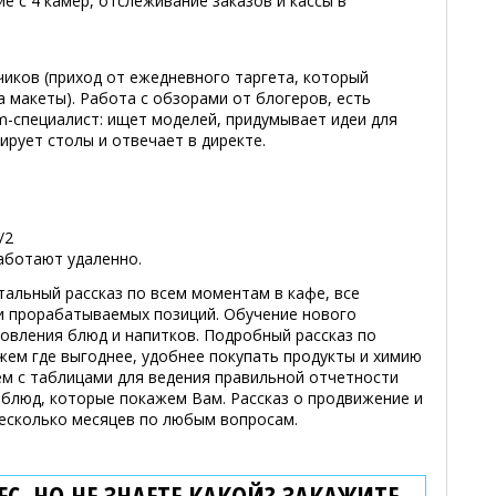
 с 4 камер, отслеживание заказов и кассы в
чиков (приход от ежедневного таргета, который
а макеты). Работа с обзорами от блогеров, есть
-специалист: ищет моделей, придумывает идеи для
нирует столы и отвечает в директе.
/2
аботают удаленно.
альный рассказ по всем моментам в кафе, все
 и прорабатываемых позиций. Обучение нового
товления блюд и напитков. Подробный рассказ по
жем где выгоднее, удобнее покупать продукты и химию
м с таблицами для ведения правильной отчетности
 блюд, которые покажем Вам. Рассказ о продвижение и
несколько месяцев по любым вопросам.
С, НО НЕ ЗНАЕТЕ КАКОЙ? ЗАКАЖИТЕ