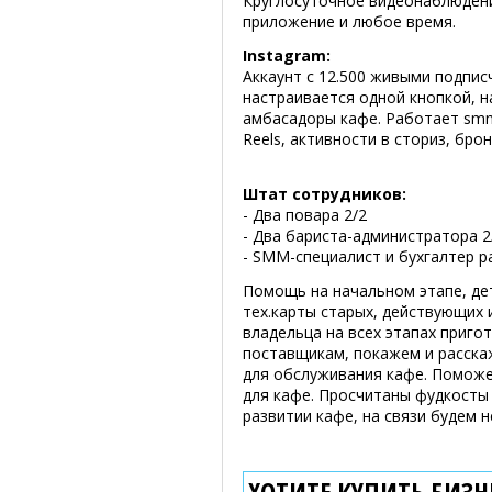
Круглосуточное видеонаблюдение
приложение и любое время.
Instagram:
Аккаунт с 12.500 живыми подпис
настраивается одной кнопкой, н
амбасадоры кафе. Работает smm
Reels, активности в сториз, бро
Штат сотрудников:
- Два повара 2/2
- Два бариста-администратора 2
- SMM-специалист и бухгалтер р
Помощь на начальном этапе, дет
тех.карты старых, действующих
владельца на всех этапах приго
поставщикам, покажем и расска
для обслуживания кафе. Поможе
для кафе. Просчитаны фудкосты
развитии кафе, на связи будем 
ХОТИТЕ КУПИТЬ БИЗНЕ