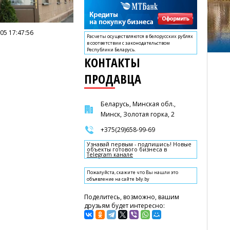
05 17:47:56
Расчеты осуществляются в белорусских рублях
в соответствии с законодательством
Республики Беларусь.
КОНТАКТЫ
ПРОДАВЦА
Беларусь, Минская обл.,
Минск, Золотая горка, 2
+375(29)658-99-69
Узнавай первым - подпишись! Новые
объекты готового бизнеса в
Telegram канале
Пожалуйста, скажите что Вы нашли это
объявление на сайте b4y.by
Поделитесь, возможно, вашим
друзьям будет интересно: