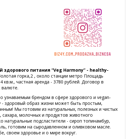
 здорового питания “Veg Harmony” - healthy-
 Золотая горка,2 , около станции метро Площадь
кв.м., частная аренда - 3780 рублей. Договор в
к валюте.
ло узнаваемым брендом в сфере здорового и vegan-
y - здоровый образ жизни может быть простым,
анным! Мы готовим из натуральных, полезных и чистых
, сахара, молочных и продуктов животного
о натуральные подсластители - сироп топинамбур,
оль, готовим на сыродавленном и оливковом масле.
бе, своем здоровье и о мире вокруг.