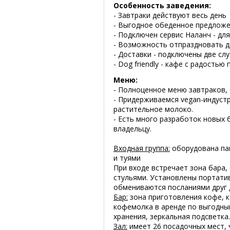
Особенность заведения:
- Завтраки действуют весь день
- Выгодное обеденное предлож
- Подключен сервис Наланч - дл
- Возможность отпраздновать 
- Доставки - подключены две служ
- Dog friendly - кафе с радость
Меню:
- Полноценное меню завтраков, 
- Придерживаемся vegan-индустр
растительное молоко.
- Есть много разработок новых 
владельцу.
Входная группа:
оборудована пан
и туями
При входе встречает зона бара,
стульями. Установлены портатив
обмениваются посланиями друг д
Бар:
зона приготовления кофе, 
кофемолка в аренде по выгодным
хранения, зеркальная подсветка.
Зал:
имеет 26 посадочных мест,