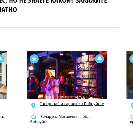
ЛАТНО
Гастропаб и караоке в Бобруйске
ск,
Беларусь, Могилевская обл.,
Бобруйск
п