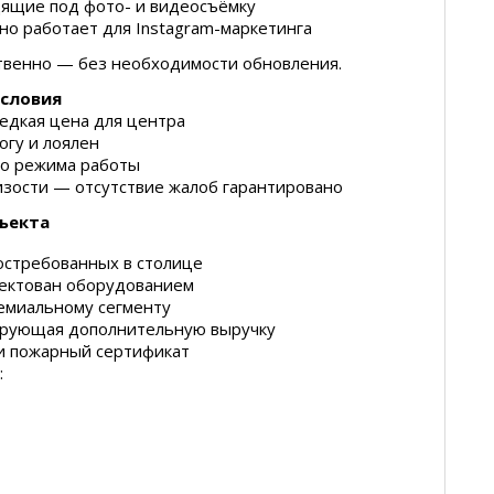
дящие под фото- и видеосъёмку
чно работает для Instagram-маркетинга
ственно — без необходимости обновления.
условия
редкая цена для центра
огу и лоялен
го режима работы
зости — отсутствие жалоб гарантировано
ъекта
остребованных в столице
лектован оборудованием
ремиальному сегменту
рирующая дополнительную выручку
и пожарный сертификат
: