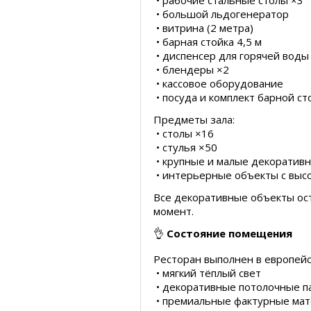
• рабочие стальные столы ×3
• большой льдогенератор
• витрина (2 метра)
• барная стойка 4,5 м
• диспенсер для горячей воды
• блендеры ×2
• кассовое оборудование
• посуда и комплект барной ст
Предметы зала:
• столы ×16
• стулья ×50
• крупные и малые декоратив
• интерьерные объекты с выс
Все декоративные объекты ос
момент.
👌
Состояние помещения
Ресторан выполнен в европейс
• мягкий тёплый свет
• декоративные потолочные п
• премиальные фактурные ма