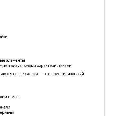
ойки
ные элементы
окими визуальными характеристиками
таются после сделки — это принципиальный
ком стиле:
анели
териалы