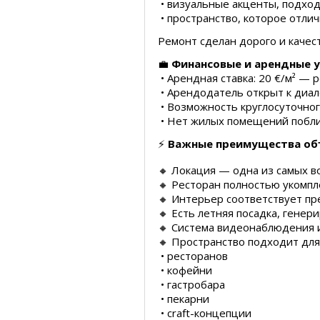
• визуальные акценты, подхо
• пространство, которое отли
Ремонт сделан дорого и каче
💼
Финансовые и арендные 
• Арендная ставка: 20 €/м² — 
• Арендодатель открыт к диал
• Возможность круглосуточно
• Нет жилых помещений побли
⚡️
Важные преимущества об
🔸 Локация — одна из самых в
🔸 Ресторан полностью укомп
🔸 Интерьер соответствует п
🔸 Есть летняя посадка, гене
🔸 Система видеонаблюдения 
🔸 Пространство подходит для
• ресторанов
• кофейни
• гастробара
• пекарни
• craft-концепции