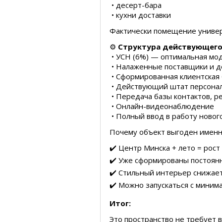
• десерт-бара
• кухни доставки
Фактически помещение универ
⚙️
Структура действующего
• УСН (6%) — оптимальная мо
• Налаженные поставщики и д
• Сформированная клиентская 
• Действующий штат персонала
• Передача базы контактов, р
• Онлайн-видеонаблюдение
• Полный ввод в работу новог
Почему объект выгоден именн
✔️ Центр Минска + лето = рост
✔️ Уже сформированы постоян
✔️ Стильный интерьер снижае
✔️ Можно запускаться с миним
Итог:
Это пространство не требует 