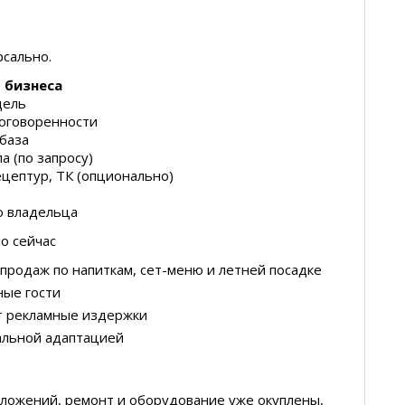
сально.
 бизнеса
дель
оговоренности
база
 (по запросу)
ецептур, ТК (опционально)
о владельца
о сейчас
 продаж по напиткам, сет-меню и летней посадке
ные гости
т рекламные издержки
альной адаптацией
вложений, ремонт и оборудование уже окуплены,