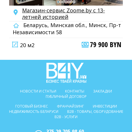
Магазин-сервис Zoome.by с 13-
летней историей
Беларусь, Минская обл., Минск, Пр-т
Независимости 58
79 900 BYN
20 м2
НОВОСТИ И СТАТЬИ
КОНТАКТЫ
ЗАКЛАДКИ
ПУБЛИЧНЫЙ ДОГОВОР
ГОТОВЫЙ БИЗНЕС
ФРАНЧАЙЗИНГ
ИНВЕСТИЦИИ
НЕДВИЖИМОСТЬ БЕЛАРУСИ
B2B - ТОВАРЫ, ОБОРУДОВАНИЕ
B2B - УСЛУГИ
375 29 705 98 60