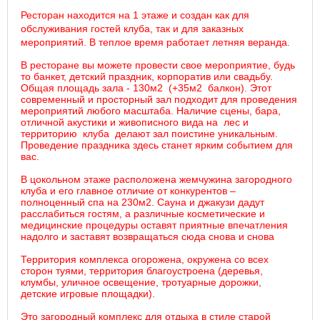
Ресторан находится на 1 этаже и создан как для
обслуживания гостей клуба, так и для заказных
мероприятий. В теплое время работает летняя веранда.
В ресторане вы можете провести свое мероприятие, будь
то банкет, детский праздник, корпоратив или свадьбу.
Общая площадь зала - 130м2 (+35м2 балкон). Этот
современный и просторный зал подходит для проведения
мероприятий любого масштаба. Наличие сцены, бара,
отличной акустики и живописного вида на лес и
территорию клуба делают зал поистине уникальным.
Проведение праздника здесь станет ярким событием для
вас.
В цокольном этаже расположена жемчужина загородного
клуба и его главное отличие от конкурентов –
полноценный спа на 230м2. Сауна и джакузи дадут
расслабиться гостям, а различные косметические и
медицинские процедуры оставят приятные впечатления
надолго и заставят возвращаться сюда снова и снова
Территория комплекса огорожена, окружена со всех
сторон туями, территория благоустроена (деревья,
клумбы, уличное освещение, тротуарные дорожки,
детские игровые площадки).
Это загородный комплекс для отдыха в стиле старой