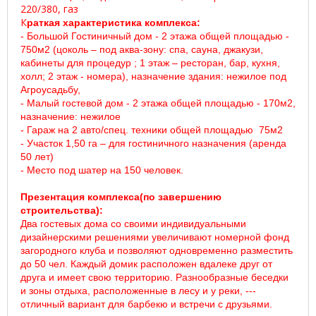
220/380, газ
К
раткая характеристика комплекса:
- Большой Гостиничный дом - 2 этажа общей площадью -
750м2 (цоколь – под аква-зону: спа, сауна, джакузи,
кабинеты для процедур ; 1 этаж – ресторан, бар, кухня,
холл; 2 этаж - номера), назначение здания: нежилое под
Агроусадьбу,
- Малый гостевой дом - 2 этажа общей площадью - 170м2,
назначение: нежилое
- Гараж на 2 авто/спец. техники общей площадью 75м2
- Участок 1,50 га – для гостиничного назначения (аренда
50 лет)
- Место под шатер на 150 человек.
Презентация комплекса(по завершению
строительства):
Два гостевых дома со своими индивидуальными
дизайнерскими решениями увеличивают номерной фонд
загородного клуба и позволяют одновременно разместить
до 50 чел. Каждый домик расположен вдалеке друг от
друга и имеет свою территорию. Разнообразные беседки
и зоны отдыха, расположенные в лесу и у реки, ---
отличный вариант для барбекю и встречи с друзьями.