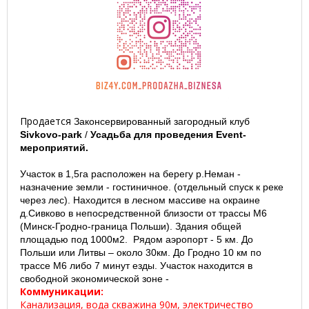
Продается
Законсервированный
загородный клуб
Sivkovo-park
/
Усадьба для проведения Event-
мероприятий.
Участок в 1,5га расположен на берегу р.Неман -
назначение земли - гостиничное.
(отдельный спуск к реке
через лес). Находится
в лесном массиве
на окраине
д.Сивково
в непосредственной близости от трассы М6
(Минск-Гродно-граница Польши). Здания общей
площадью под 1000м2. Рядом аэропорт - 5 км. До
Польши или Литвы – около 30км. До Гродно 10 км по
трассе М6 либо 7 минут езды. Участок находится в
свободной экономической зоне -
Коммуникации:
Канализация, вода скважина 90м, электричество