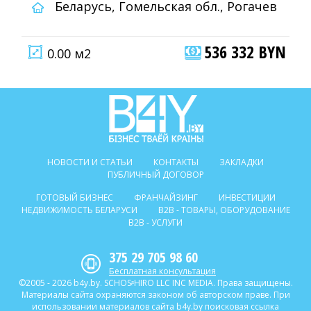
Беларусь, Гомельская обл., Рогачев
536 332 BYN
0.00 м2
НОВОСТИ И СТАТЬИ
КОНТАКТЫ
ЗАКЛАДКИ
ПУБЛИЧНЫЙ ДОГОВОР
ГОТОВЫЙ БИЗНЕС
ФРАНЧАЙЗИНГ
ИНВЕСТИЦИИ
НЕДВИЖИМОСТЬ БЕЛАРУСИ
B2B - ТОВАРЫ, ОБОРУДОВАНИЕ
B2B - УСЛУГИ
375 29 705 98 60
Бесплатная консультация
©2005 - 2026 b4y.by. SCHOSᶳHIRO LLC INC MEDIA. Права защищены.
Материалы сайта охраняются законом об авторском праве. При
использовании материалов сайта b4y.by поисковая ссылка