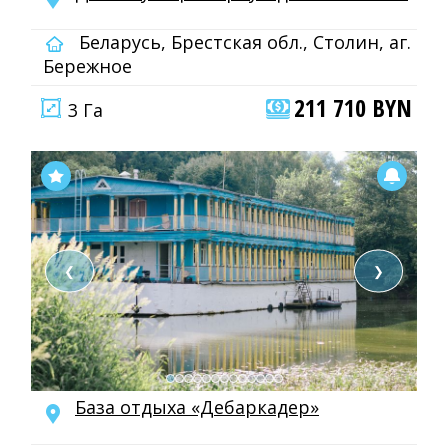
Беларусь, Брестская обл., Столин, аг.
Бережное
211 710 BYN
3 Га
❮
❯
База отдыха «Дебаркадер»