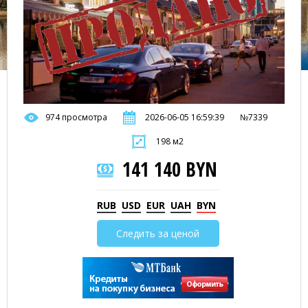
974 просмотра
2026-06-05 16:59:39
№7339
198 м2
141 140 BYN
RUB
USD
EUR
UAH
BYN
Следить за ценой