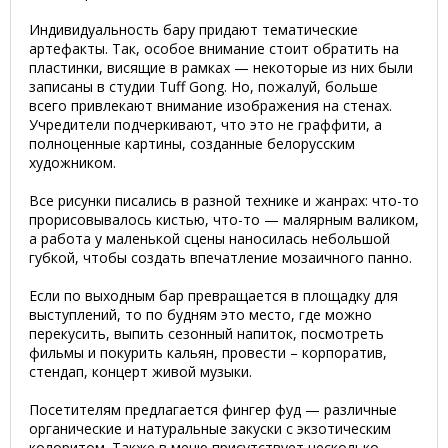
Индивидуальность бару придают тематические
артефакты. Так, особое внимание стоит обратить на
пластинки, висящие в рамках — некоторые из них были
записаны в студии Tuff Gong. Но, пожалуй, больше
всего привлекают внимание изображения на стенах.
Учредители подчеркивают, что это не граффити, а
полноценные картины, созданные белорусским
художником.
Все рисунки писались в разной технике и жанрах: что-то
прорисовывалось кистью, что-то — малярным валиком,
а работа у маленькой сцены наносилась небольшой
губкой, чтобы создать впечатление мозаичного панно.
Если по выходным бар превращается в площадку для
выступлений, то по будням это место, где можно
перекусить, выпить сезонный напиток, посмотреть
фильмы и покурить кальян, провести – корпоратив,
стендап, концерт живой музыки.
Посетителям предлагается фингер фуд — различные
органические и натуральные закуски с экзотическим
колоритом. Также в меню присутствует несколько