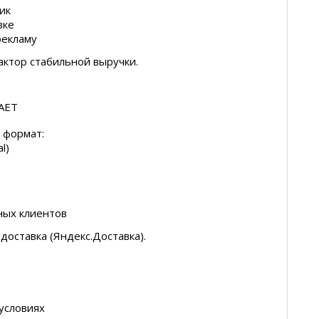
ик
вке
рекламу
ктор стабильной выручки.
АЕТ
 формат:
l)
ных клиентов
оставка (Яндекс.Доставка).
условиях