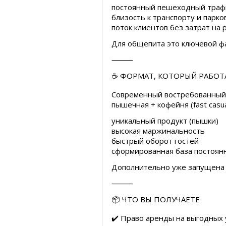
постоянный пешеходный траф
близость к транспорту и парко
поток клиентов без затрат на 
Для общепита это ключевой фа
⸻
☕️ ФОРМАТ, КОТОРЫЙ РАБОТ
Современный востребованный
пышечная + кофейня (fast casua
уникальный продукт (пышки)
высокая маржинальность
быстрый оборот гостей
сформированная база постоян
Дополнительно уже запущена д
⸻
📦 ЧТО ВЫ ПОЛУЧАЕТЕ
✔️ Право аренды на выгодных 