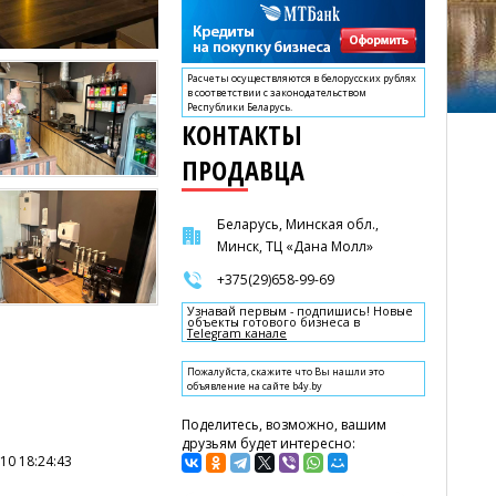
Расчеты осуществляются в белорусских рублях
в соответствии с законодательством
Республики Беларусь.
КОНТАКТЫ
ПРОДАВЦА
Беларусь, Минская обл.,
Минск, ТЦ «Дана Молл»
+375(29)658-99-69
Узнавай первым - подпишись! Новые
объекты готового бизнеса в
Telegram канале
Пожалуйста, скажите что Вы нашли это
объявление на сайте b4y.by
Поделитесь, возможно, вашим
друзьям будет интересно:
10 18:24:43