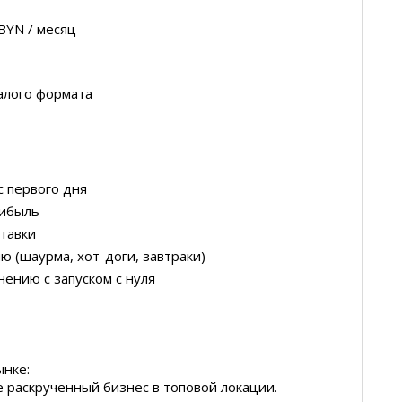
 BYN / месяц
алого формата
с первого дня
рибыль
тавки
 (шаурма, хот-доги, завтраки)
нению с запуском с нуля
ынке:
 раскрученный бизнес в топовой локации.