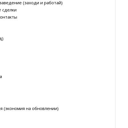
заведение (заходи и работай)
т сделки
контакты
д)
а
я (экономия на обновлении)