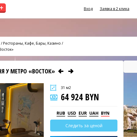
+
Вход
Заявка в 2 клика
/
Рестораны, Кафе, Бары, Казино
/
Восток»
Я У МЕТРО «ВОСТОК»
31 м2
64 924 BYN
RUB
USD
EUR
UAH
BYN
Следить за ценой