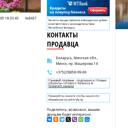
05 18:33:43
№8437
Расчеты осуществляются в белорусских рублях
в соответствии с законодательством
Республики Беларусь.
КОНТАКТЫ
ПРОДАВЦА
Беларусь, Минская обл.,
Минск, пр. Машерова 14
+375(29)658-99-69
Узнавай первым - подпишись! Новые
объекты готового бизнеса в
Telegram канале
Пожалуйста, скажите что Вы нашли это
объявление на сайте b4y.by
Поделитесь, возможно, вашим
друзьям будет интересно: