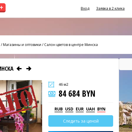
+
Вход
Заявка в 2 клика
/
Магазины и оптовики
/
Салон цветов в центре Минска
МИНСКА
46 м2
84 684 BYN
RUB
USD
EUR
UAH
BYN
Следить за ценой