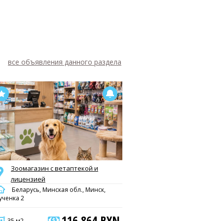
все объявления данного раздела
Зоомагазин с ветаптекой и
лицензией
Беларусь, Минская обл., Минск,
ученка 2
116 864 BYN
35 м2