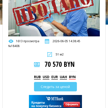
1613 просмотра
2026-06-05 14:38:45
№18408
51 м2
70 570 BYN
RUB
USD
EUR
UAH
BYN
Следить за ценой