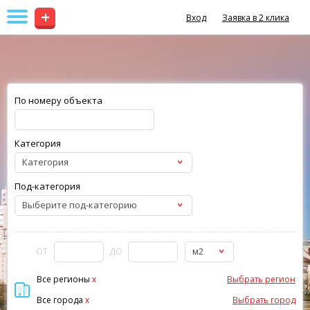
+
Вход
Заявка в 2 клика
По номеру объекта
Категория
Категория
Под-категория
Выберите под-категорию
м2
ОТ
ДО
Все регионы
x
Выбрать регион
Все города
x
Выбрать город