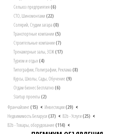
Сельхоз предприятия
(6)
СТО, Шиномонтажи
(22)
Солярий, Студии загара
(0)
Транспортные компании
(5)
Строительные компании
(7)
Тренажерные залы, ЗОЖ
(17)
Туризм и отдых
(4)
Типографии, Полиграфии, Реклама
(8)
Курсы, Школы, Сады, Обучение
(9)
Отдам бизнес Бесплатно
(6)
Startup проекты
(2)
Франчайзинг
(15)
<
Инвестиции
(29)
<
Недвижимость Беларуси
(37)
<
B2b - Услуги
(25)
<
B2b - Товары, оборудование
(114)
<