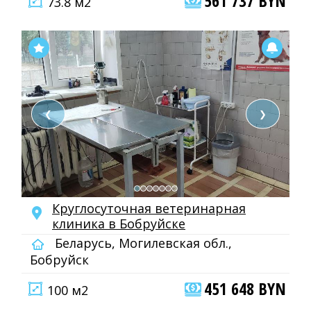
561 737 BYN
73.8 м2
❮
❯
Круглосуточная ветеринарная
клиника в Бобруйске
Беларусь, Могилевская обл.,
Бобруйск
451 648 BYN
100 м2