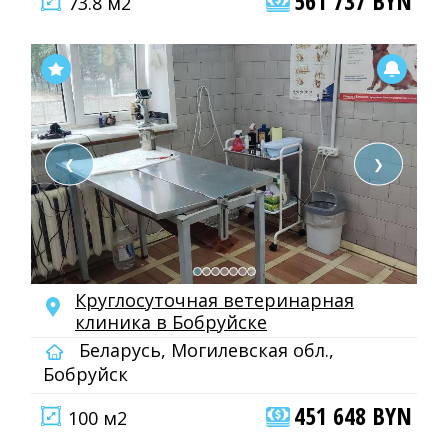
561 737 BYN
73.8 м2
❮
❯
Круглосуточная ветеринарная
клиника в Бобруйске
Беларусь, Могилевская обл.,
Бобруйск
451 648 BYN
100 м2