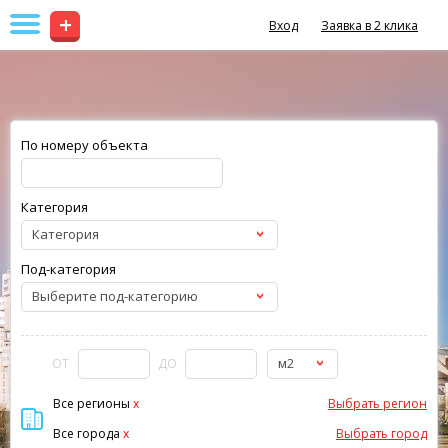
+
Вход
Заявка в 2 клика
По номеру объекта
Категория
Категория
Под-категория
Выберите под-категорию
м2
ОТ
ДО
Все регионы
x
Выбрать регион
Все города
x
Выбрать город