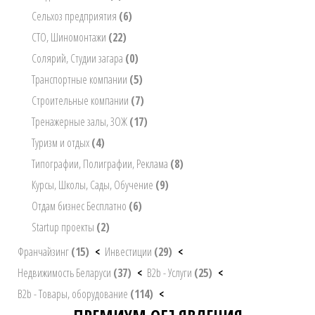
Сельхоз предприятия
(6)
СТО, Шиномонтажи
(22)
Солярий, Студии загара
(0)
Транспортные компании
(5)
Строительные компании
(7)
Тренажерные залы, ЗОЖ
(17)
Туризм и отдых
(4)
Типографии, Полиграфии, Реклама
(8)
Курсы, Школы, Сады, Обучение
(9)
Отдам бизнес Бесплатно
(6)
Startup проекты
(2)
Франчайзинг
(15)
<
Инвестиции
(29)
<
Недвижимость Беларуси
(37)
<
B2b - Услуги
(25)
<
B2b - Товары, оборудование
(114)
<