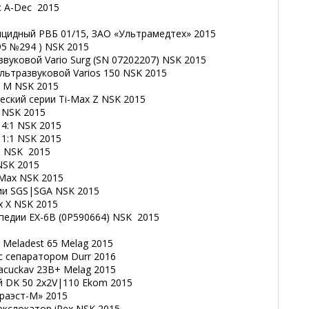
c А-Dec 2015
ицидный РВБ 01/15, ЗАО «Ультрамедтех» 2015
595 №294 ) NSK 2015
звуковой Vario Surg (SN 07202207) NSK 2015
ультразвуковой Varios 150 NSK 2015
x M NSK 2015
еский серии Ti-Max Z NSK 2015
 NSK 2015
 4:1 NSK 2015
 1:1 NSK 2015
й NSK 2015
NSK 2015
 Max NSK 2015
гии SGS|SGA NSK 2015
x X NSK 2015
педии EX-6B (0P590664) NSK 2015
 Meladest 65 Melag 2015
с сепаратором Durr 2016
acuckav 23B+ Melag 2015
й DK 50 2х2V|110 Ekom 2015
раэст-М» 2015
екслокатор iPex NSK 2015