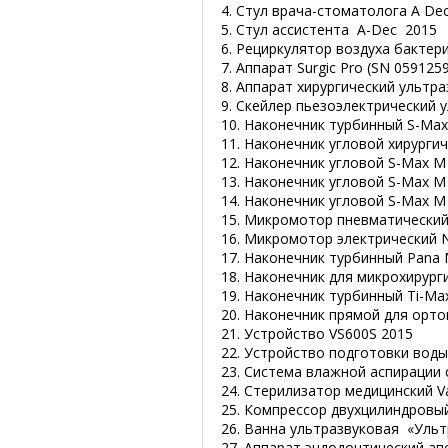
4. Стул врача-стоматолога A De
5. Стул ассистента А-Dec 2015
6. Рециркулятор воздуха бактер
7. Аппарат Surgic Pro (SN 05912
8. Аппарат хирургический ультра
9. Скейлер пьезоэлектрический 
10. Наконечник турбинный S-Ma
11. Наконечник угловой хирургич
12. Наконечник угловой S-Max M
13. Наконечник угловой S-Max M
14. Наконечник угловой S-Max M
15. Микромотор пневматически
16. Микромотор электрический 
17. Наконечник турбинный Pana
18. Наконечник для микрохирур
19. Наконечник турбинный Ti-Ma
20. Наконечник прямой для орто
21. Устройство VS600S 2015
22. Устройство подготовки воды
23. Система влажной аспирации 
24. Стерилизатор медицинский V
25. Компрессор двухцилиндровы
26. Ванна ультразвуковая «Ульт
27. Аппарат эндодонтический ап