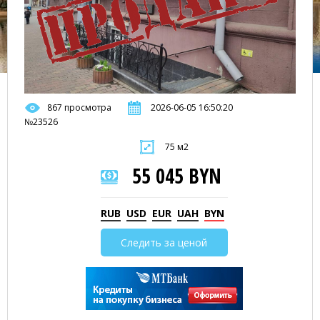
867 просмотра
2026-06-05 16:50:20
№23526
75 м2
55 045 BYN
RUB
USD
EUR
UAH
BYN
Следить за ценой