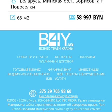
Беларусь, Минская обл., Борисов, а.г.
Новоселки
58 997 BYN
63 м2
НОВОСТИ И СТАТЬИ
КОНТАКТЫ
ЗАКЛАДКИ
ПУБЛИЧНЫЙ ДОГОВОР
ГОТОВЫЙ БИЗНЕС
ФРАНЧАЙЗИНГ
ИНВЕСТИЦИИ
НЕДВИЖИМОСТЬ БЕЛАРУСИ
B2B - ТОВАРЫ, ОБОРУДОВАНИЕ
B2B - УСЛУГИ
375 29 705 98 60
Бесплатная консультация
©2005 - 2026 b4y.by. SCHOSᶳHIRO LLC INC MEDIA. Права защищены.
Материалы сайта охраняются законом об авторском праве. При
использовании материалов сайта b4y.by поисковая ссылка