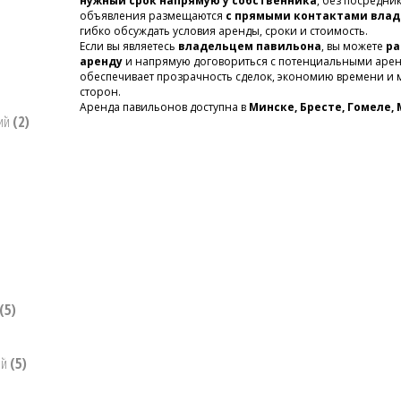
нужный срок напрямую у собственника
, без посредни
объявления размещаются
с прямыми контактами влад
гибко обсуждать условия аренды, сроки и стоимость.
Если вы являетесь
владельцем павильона
, вы можете
ра
аренду
и напрямую договориться с потенциальными арен
обеспечивает прозрачность сделок, экономию времени и 
сторон.
Аренда павильонов доступна в
Минске, Бресте, Гомеле,
ний
(2)
(5)
ий
(5)