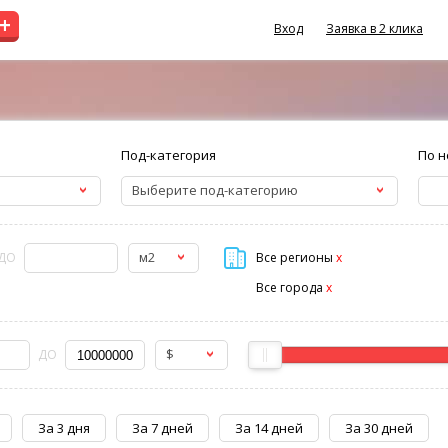
+
Вход
Заявка в 2 клика
Под-категория
По н
Выберите под-категорию
м2
ДО
Все регионы
x
Все города
x
$
ДО
За 3 дня
За 7 дней
За 14 дней
За 30 дней