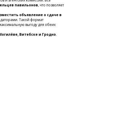
ков и агентских комиссий. Все
ельцев павильонов
, что позволяет
зместить объявление о сдаче в
даторами. Такой формат
максимальную выгоду для обеих
 Могилёве, Витебске и Гродно
.