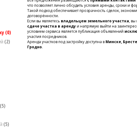
Все предложения размещаются
с прямыми контактами 
что позволяет лично обсудить условия аренды, сроки и ф
Такой подход обеспечивает прозрачность сделок, эконом
договорённости.
Если вы являетесь
владельцем земельного участка
, в
сдаче участка в аренду
и напрямую выйти на заинтере
условием сервиса является публикация объявлений
исклю
йку
(0)
участия посредников.
ний
(2)
Аренда участков под застройку доступна в
Минске, Бресте
Гродно
.
(5)
ий
(5)