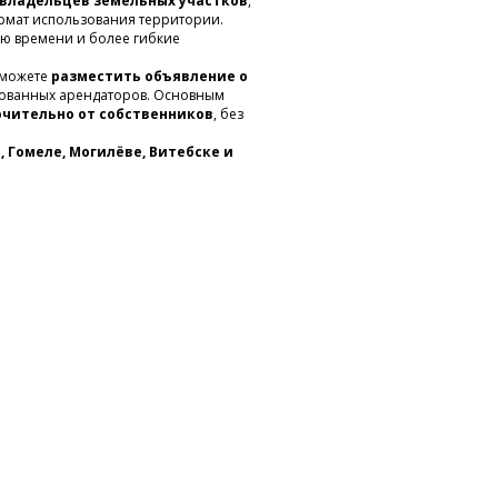
владельцев земельных участков
,
ормат использования территории.
ию времени и более гибкие
ы можете
разместить объявление о
сованных арендаторов. Основным
чительно от собственников
, без
, Гомеле, Могилёве, Витебске и