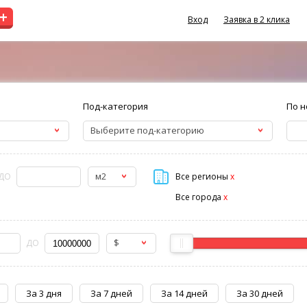
+
Вход
Заявка в 2 клика
Под-категория
По н
Выберите под-категорию
м2
ДО
Все регионы
x
Все города
x
$
ДО
За 3 дня
За 7 дней
За 14 дней
За 30 дней