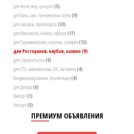
для Аптек, мед. центров
(5)
для Бань, саун, тренажерных залов
(9)
для Заводов, производств
(33)
для Магазинов, банков, офисов
(17)
для Парикмахерских, салонов, солярия
(12)
для Ресторанов, клубов, казино
(9)
для Строительства
(9)
для СТО, шиномонтажа, АЗС, автомоек
(4)
Кондиционирование, Вентиляция
(4)
для Декора
(6)
Импорт
(1)
Экспорт
(5)
ПРЕМИУМ ОБЪЯВЛЕНИЯ