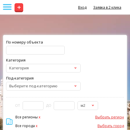
+
Вход
Заявка в 2 клика
По номеру объекта
Категория
Категория
Под-категория
Выберите под-категорию
м2
ОТ
ДО
Все регионы
x
Выбрать регион
Все города
x
Выбрать город