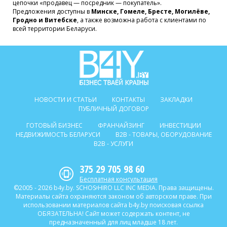
цепочки «продавец — посредник — покупатель».
Предложения доступны в
Минске, Гомеле, Бресте, Могилёве,
Гродно и Витебске
, а также возможна работа с клиентами по
всей территории Беларуси.
НОВОСТИ И СТАТЬИ
КОНТАКТЫ
ЗАКЛАДКИ
ПУБЛИЧНЫЙ ДОГОВОР
ГОТОВЫЙ БИЗНЕС
ФРАНЧАЙЗИНГ
ИНВЕСТИЦИИ
НЕДВИЖИМОСТЬ БЕЛАРУСИ
B2B - ТОВАРЫ, ОБОРУДОВАНИЕ
B2B - УСЛУГИ
375 29 705 98 60
Бесплатная консультация
©2005 - 2026 b4y.by. SCHOSᶳHIRO LLC INC MEDIA. Права защищены.
Материалы сайта охраняются законом об авторском праве. При
использовании материалов сайта b4y.by поисковая ссылка
ОБЯЗАТЕЛЬНА! Сайт может содержать контент, не
предназначенный для лиц младше 18 лет.