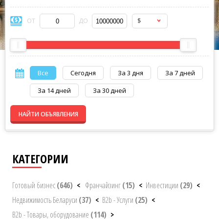
$
ОТ
ДО
Все
Сегодня
За 3 дня
За 7 дней
За 14 дней
За 30 дней
НАЙТИ ОБЪЯВЛЕНИЯ
КАТЕГОРИИ
Готовый бизнес
(646)
<
Франчайзинг
(15)
<
Инвестиции
(29)
<
Недвижимость Беларуси
(37)
<
B2b - Услуги
(25)
<
B2b - Товары, оборудование
(114)
>