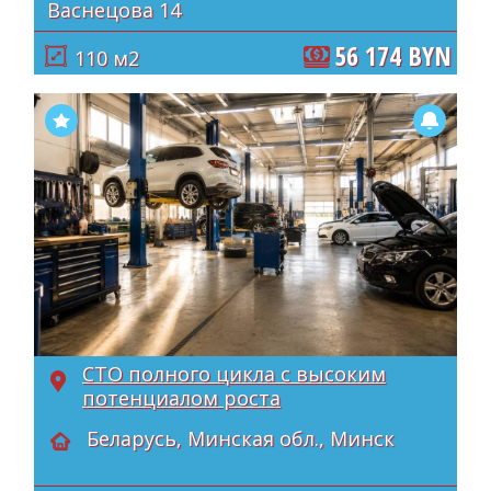
Васнецова 14
56 174 BYN
110 м2
СТО полного цикла с высоким
потенциалом роста
Беларусь, Минская обл., Минск