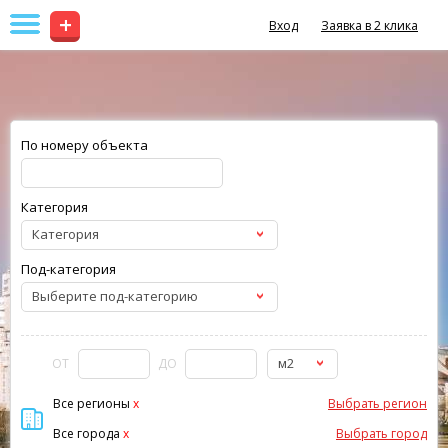
+
Вход
Заявка в 2 клика
По номеру объекта
Категория
Категория
Под-категория
Выберите под-категорию
м2
ОТ
ДО
Все регионы
x
Выбрать регион
Все города
x
Выбрать город