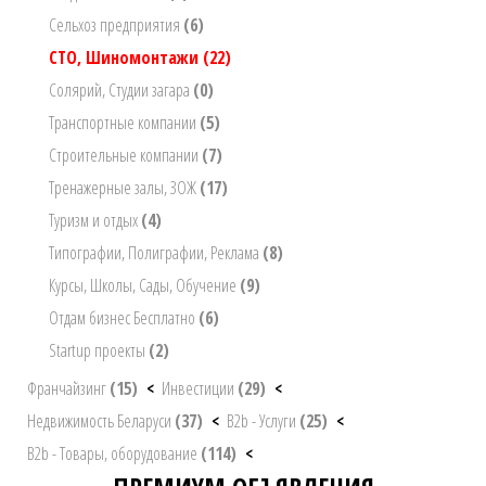
Сельхоз предприятия
(6)
СТО, Шиномонтажи
(22)
Солярий, Студии загара
(0)
Транспортные компании
(5)
Строительные компании
(7)
Тренажерные залы, ЗОЖ
(17)
Туризм и отдых
(4)
Типографии, Полиграфии, Реклама
(8)
Курсы, Школы, Сады, Обучение
(9)
Отдам бизнес Бесплатно
(6)
Startup проекты
(2)
Франчайзинг
(15)
<
Инвестиции
(29)
<
Недвижимость Беларуси
(37)
<
B2b - Услуги
(25)
<
B2b - Товары, оборудование
(114)
<