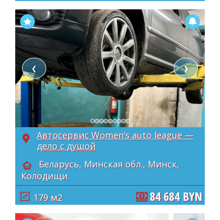
❮
❯
Автосервис Women’s auto league —
дело с душой
Беларусь, Минская обл., Минск,
Колодищи
84 684 BYN
179 м2