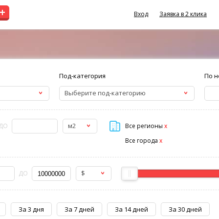
+
Вход
Заявка в 2 клика
Под-категория
По н
Выберите под-категорию
м2
ДО
Все регионы
x
Все города
x
$
ДО
За 3 дня
За 7 дней
За 14 дней
За 30 дней