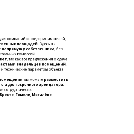
 для компаний и предпринимателей,
ственных площадей
. Здесь вы
 напрямую у собственника
, без
ительных комиссий.
жет
, так как все предложения о сдаче
тактами владельцев помещений
.
и и технические параметры объекта
 помещения
, вы можете
разместить
о и долгосрочного арендатора
.
е сотрудничество.
Бресте, Гомеле, Могилёве,