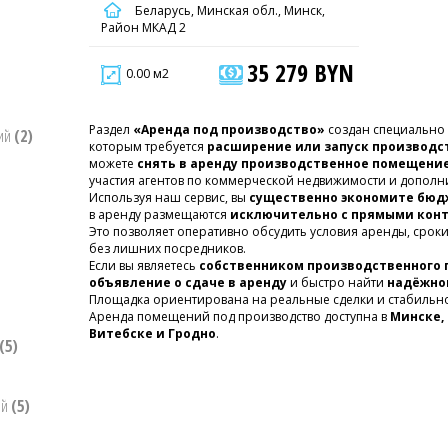
Беларусь, Минская обл., Минск,
Район МКАД 2
35 279 BYN
0.00 м2
Раздел
«Аренда под производство»
создан специально
ний
(2)
которым требуется
расширение или запуск производ
можете
снять в аренду производственное помещение
участия агентов по коммерческой недвижимости и дополн
Используя наш сервис, вы
существенно экономите бюд
в аренду размещаются
исключительно с прямыми кон
Это позволяет оперативно обсудить условия аренды, срок
без лишних посредников.
Если вы являетесь
собственником производственного
объявление о сдаче в аренду
и быстро найти
надёжног
Площадка ориентирована на реальные сделки и стабильно
Аренда помещений под производство доступна в
Минске, 
Витебске и Гродно
.
(5)
ий
(5)