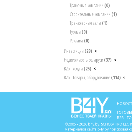
Транс-ные компании
(0)
Строительные компании
(1)
Тренажерные залы
(1)
Туризм
(0)
Реклама
(0)
Инвестиции
(29)
<
Недвижимость Беларуси
(37)
<
B2b - Услуги
(25)
<
B2b - Товары, оборудование
(114)
<
НОВОСТ
ГОТОВЫ
B2B - 
©2005 - 2026 b4y.by. SCHOSᶳHIRO LL
материалов сайта b4y.by поисковая 