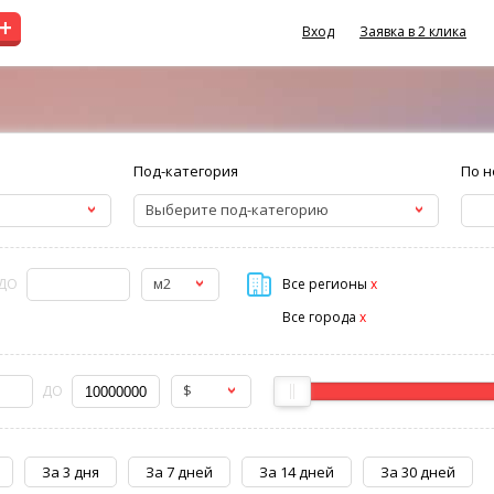
+
Вход
Заявка в 2 клика
Под-категория
По н
Выберите под-категорию
м2
ДО
Все регионы
x
Все города
x
$
ДО
За 3 дня
За 7 дней
За 14 дней
За 30 дней