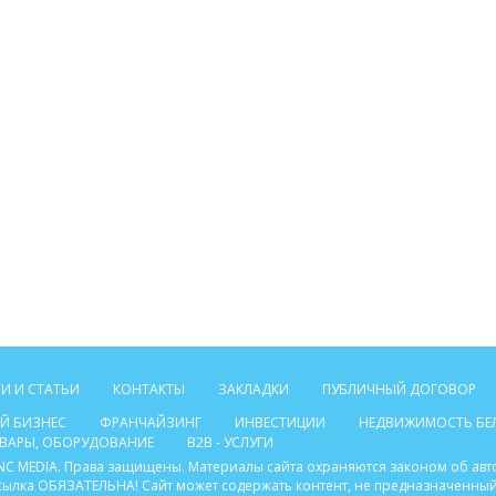
И И СТАТЬИ
КОНТАКТЫ
ЗАКЛАДКИ
ПУБЛИЧНЫЙ ДОГОВОР
Й БИЗНЕС
ФРАНЧАЙЗИНГ
ИНВЕСТИЦИИ
НЕДВИЖИМОСТЬ БЕ
ТОВАРЫ, ОБОРУДОВАНИЕ
B2B - УСЛУГИ
C INC MEDIA. Права защищены. Материалы сайта охраняются законом об ав
ссылка ОБЯЗАТЕЛЬНА! Сайт может содержать контент, не предназначенный 