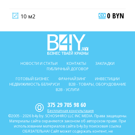
0 BYN
10 м2
НОВОСТИ И СТАТЬИ
КОНТАКТЫ
ЗАКЛАДКИ
ПУБЛИЧНЫЙ ДОГОВОР
ГОТОВЫЙ БИЗНЕС
ФРАНЧАЙЗИНГ
ИНВЕСТИЦИИ
НЕДВИЖИМОСТЬ БЕЛАРУСИ
B2B - ТОВАРЫ, ОБОРУДОВАНИЕ
B2B - УСЛУГИ
375 29 705 98 60
Бесплатная консультация
©2005 - 2026 b4y.by. SCHOSᶳHIRO LLC INC MEDIA. Права защищены.
Материалы сайта охраняются законом об авторском праве. При
использовании материалов сайта b4y.by поисковая ссылка
ОБЯЗАТЕЛЬНА! Сайт может содержать контент, не