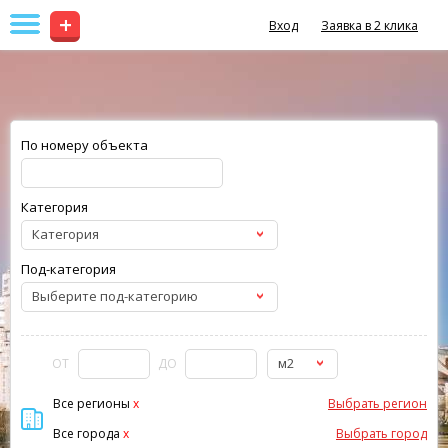
+
Вход
Заявка в 2 клика
По номеру объекта
Категория
Категория
Под-категория
Выберите под-категорию
м2
ОТ
ДО
Все регионы
x
Выбрать регион
Все города
x
Выбрать город