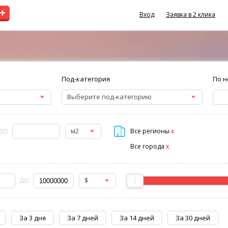
+
Вход
Заявка в 2 клика
Под-категория
По н
Выберите под-категорию
м2
ДО
Все регионы
x
Все города
x
$
ДО
За 3 дня
За 7 дней
За 14 дней
За 30 дней