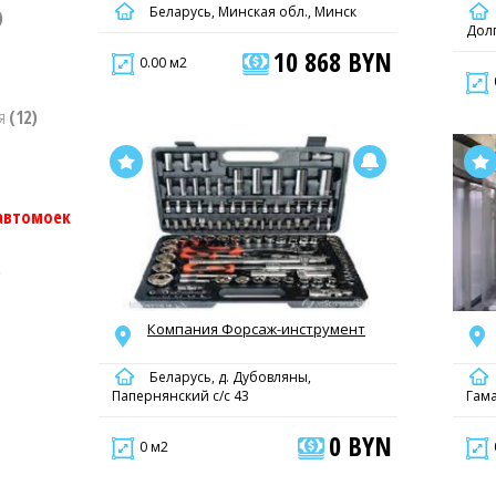
Беларусь, Минская обл., Минск
)
Долг
10 868 BYN
0.00 м2
ия
(12)
 автомоек
)
Компания Форсаж-инструмент
Беларусь, д. Дубовляны,
Папернянский с/с 43
Гам
0 BYN
0 м2