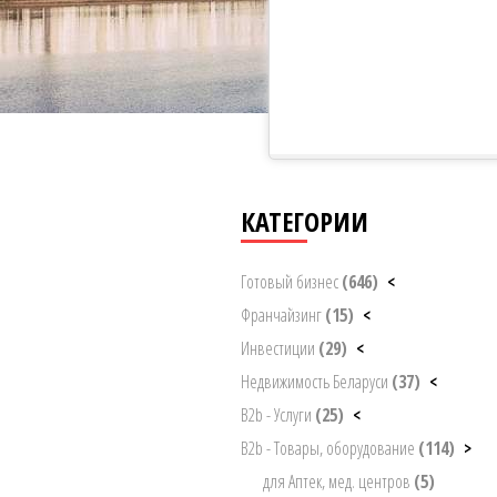
КАТЕГОРИИ
Готовый бизнес
(646)
<
Франчайзинг
(15)
<
Инвестиции
(29)
<
Недвижимость Беларуси
(37)
<
B2b - Услуги
(25)
<
B2b - Товары, оборудование
(114)
>
для Аптек, мед. центров
(5)