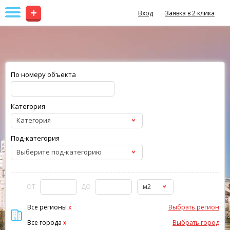
+
Вход
Заявка в 2 клика
По номеру объекта
Категория
Категория
Под-категория
Выберите под-категорию
м2
ОТ
ДО
Все регионы
x
Выбрать регион
Все города
x
Выбрать город