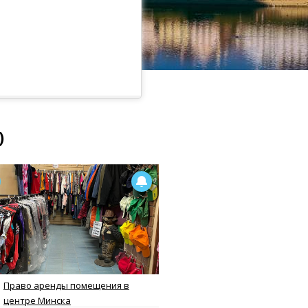
)
Право аренды помещения в
центре Минска