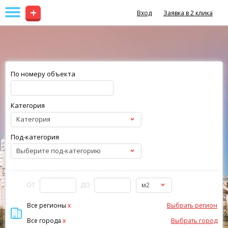
+
Вход
Заявка в 2 клика
По номеру объекта
Категория
Категория
Под-категория
Выберите под-категорию
м2
ОТ
ДО
Все регионы
x
Выбрать регион
Все города
x
Выбрать город