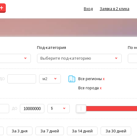
+
Вход
Заявка в 2 клика
Под-категория
По н
Выберите под-категорию
м2
ДО
Все регионы
x
Все города
x
$
ДО
За 3 дня
За 7 дней
За 14 дней
За 30 дней