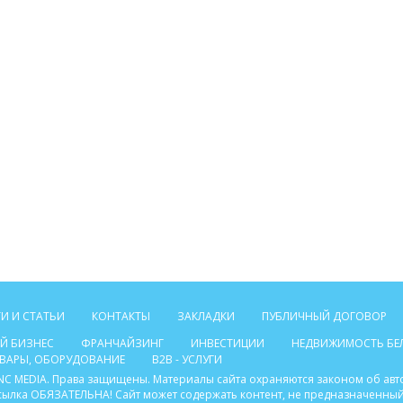
И И СТАТЬИ
КОНТАКТЫ
ЗАКЛАДКИ
ПУБЛИЧНЫЙ ДОГОВОР
Й БИЗНЕС
ФРАНЧАЙЗИНГ
ИНВЕСТИЦИИ
НЕДВИЖИМОСТЬ БЕ
ТОВАРЫ, ОБОРУДОВАНИЕ
B2B - УСЛУГИ
C INC MEDIA. Права защищены. Материалы сайта охраняются законом об ав
ссылка ОБЯЗАТЕЛЬНА! Сайт может содержать контент, не предназначенный 