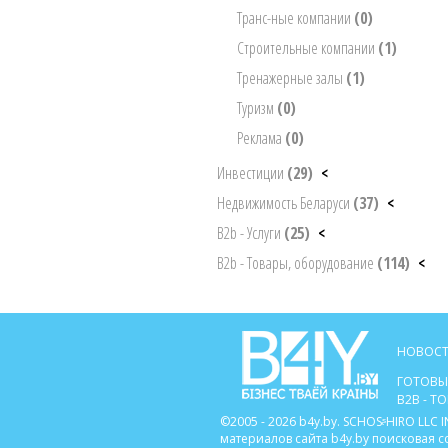
Транс-ные компании
(0)
Строительные компании
(1)
Тренажерные залы
(1)
Туризм
(0)
Реклама
(0)
Инвестиции
(29)
<
Недвижимость Беларуси
(37)
<
B2b - Услуги
(25)
<
B2b - Товары, оборудование
(114)
<
НОВОСТ
ГОТОВЫ
B2B - 
©2005 - 2026 b4y.by. SCHOSᶳHIRO LL
материалов сайта b4y.by поисковая 