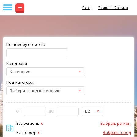
+
Вход
Заявка в 2 клика
По номеру объекта
Категория
Категория
Под-категория
Выберите под-категорию
м2
ОТ
ДО
Все регионы
x
Выбрать регион
Все города
x
Выбрать город