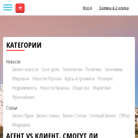
+
Вход
Заявка в 2 клика
КАТЕГОРИИ
Новости
Бизнес новости
Свое дело
Технологии
Политика
Экономика
Мировые
Новости Портала
Курсы и тренинги
Резонанс
Недвижимость
Новости Украины
Общество
Маркетинг
Франчайзинг
Статьи
Бизнес Идеи
Бизнес планы
Бизнес Статьи
Готовый Бизнес
Offtop
Медицина
АГЕНТ VS КЛИЕНТ. СМОГУТ ЛИ