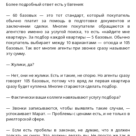
Более подробный ответ есть у Евгения:
— 60 базовых — это тот стандарт, который покупатель
обычно платит за помощь в подготовке документов и
заключении сделки. Многие покупатели обращаются в
агентство именно за услугой поиска, то есть «найдите мне
квартиру». За подбор каждой квартиры — 5 базовых. Обычно
покупатель выбирает между 10 вариантами — отсюда и 105
базовых. Так вот многие агенты при звонке сразу называют
эту сумму.
— Жулики, да?
— Нет, они не жулики. Есть и такие, не спорю. Но агенты сразу
говорят 105 базовых, потому что вряд ли первая квартира
сразу будет куплена. Многие стараются сделать подбор.
— Фактически ваши коллеги навязывают услугу подбора?
— Звонки записываются, чтобы выявлять такие случаи, —
успокаивает Марат. — Проблемы с ценами есть, и не только в
риелторской сфере.
— Если есть пробелы в законах, не думаю, что я должен
толкать их снизу. Это должны делать вы. Не просто же так в