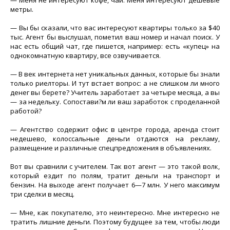
— Меня не интересуют кофе, чай. Меня интересуют дешевые
метры.
— Вы бы сказали, что вас интересуют квартиры только за $40
тыс. Агент бы выслушал, пометил ваш номер и начал поиск. У
нас есть общий чат, где пишется, например: есть «купец» на
однокомнатную квартиру, все озвучивается.
— В век интернета нет уникальных данных, которые бы знали
только риелторы. И тут встает вопрос: а не слишком ли много
денег вы берете? Учитель заработает за четыре месяца, а вы
— за недельку. Сопостави?м ли ваш заработок с проделанной
работой?
— Агентство содержит офис в центре города, аренда стоит
недешево, колоссальные деньги отдаются на рекламу,
размещение и различные спецпредложения в объявлениях.
Вот вы сравнили с учителем. Так вот агент — это такой волк,
который ездит по полям, тратит деньги на транспорт и
бензин. На выходе агент получает 6—7 млн. У него максимум
три сделки в месяц.
— Мне, как покупателю, это неинтересно. Мне интересно не
тратить лишние деньги. Поэтому будущее за тем, чтобы люди