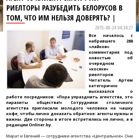
РИЕЛТОРЫ РАЗУБЕДИТЬ БЕЛОРУСОВ В
ТОМ, ЧТО ИМ НЕЛЬЗЯ ДОВЕРЯТЬ? |
2015-08-24 04:34:27
Все началось с
набравшего 288
«лайков»
комментария под
новостью об
очередном
«косяке»
риелторов.
Читатель Артем
категорично
высказался о
работе посредников: «Пора упразднить агентства, это
паразиты общества!» Сотрудники столичного
агентства пригласили молодого человека на чашку
кофе, чтобы лично доказать обратное: агенты нужны и
важны. Две стороны в итоге встретились не лично, а в
редакции Onliner.by.
Марат и Евгений — сотрудники агентства «Центральное». Они