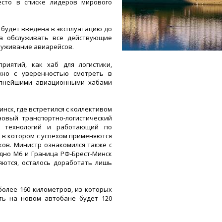
сто в списке лидеров мирового
 будет введена в эксплуатацию до
ка обслуживать все действующие
служивание авиарейсов.
риятий, как хаб для логистики,
ожно с уверенностью смотреть в
упнейшими авиационными хабами
инск, где встретился с коллективом
овый транспортно-логистический
х технологий и работающий по
 в котором с успехом применяются
ов. Министр ознакомился также с
дно М6 и Граница РФ-Брест-Минск
яются, осталось доработать лишь
олее 160 километров, из которых
ть на новом автобане будет 120