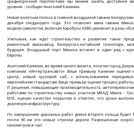
среднесрочной перспективе мы можем занять достойное ме
уровня» - сообщил Анатолий Калинин.
Новая взлётная полоса в главной воздушной гавани Белоруссии
декабря следующего года. Это позволит авиа гавани Минс
модели самолетов, включая Аэробусы А380, увеличит в разы об
Учитывая, как идет строительство и развитие таких предп
ремонтный авиазавод, белорусско-китайский технопарк, м
будущее. Воздушный порт Минска встанет в один ряд с кр
Европы.
Анатолий Калинин, во время своего визита, посетил город Дзерж
компании «Интертрансавто». Вице премьер Калинин оценил н
центр, новый грузовой хаб, с использованием передовы
европейским стандартам. Вице премьер оценил процесс работы,
IT решения, повышающие производительность автоперевозчик
работами по строительству новых участков МКАД, Минск – Гро
М1Е, оценил качество покрытия и отметил, что сроки выполн
дорожную инфраструктуру.
По завершению дорожных работ длина второго кольца будет б
почти 90 км это новые отрезки дороги. Разрешенная скорос
километров в час!