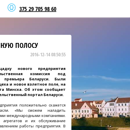
375 29 705 98 60
ТНУЮ ПОЛОСУ
2016-12-14 08:50:55
щадку нового предприятия
льственная комиссия под
е премьера Беларуси. Были
еха и новое взлетное поле, на
та Минска. Об этом сообщает
льственный портал Беларуси.
дприятия положительно скажется
асли. «Мы сможем наладить
шими международными компаниями.
х агрегатов и их обслуживание
авлением работы предприятия. В