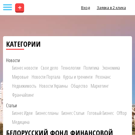
+
Вход
Заявка в 2 клика
КАТЕГОРИИ
Новости
Бизнес новости
Свое дело
Технологии
Политика
Экономика
Мировые
Новости Портала
Курсы и тренинги
Резонанс
Недвижимость
Новости Украины
Общество
Маркетинг
Франчайзинг
Статьи
Бизнес Идеи
Бизнес планы
Бизнес Статьи
Готовый Бизнес
Offtop
Медицина
БЕЛОРУССКИЙ ФОНД ФИНАНСОВОЙ