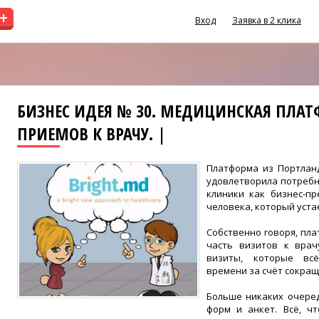
+
Вход
Заявка в 2 клика
БИЗНЕС ИДЕЯ № 30. МЕДИЦИНСКАЯ ПЛА
ПРИЕМОВ К ВРАЧУ. |
Платформа из Портланд
удовлетворила потребно
клиники как бизнес-п
человека, который уста
Собственно говоря, пла
часть визитов к врач
визиты, которые вс
времени за счёт сокра
Больше никаких очере
форм и анкет. Всё, ч