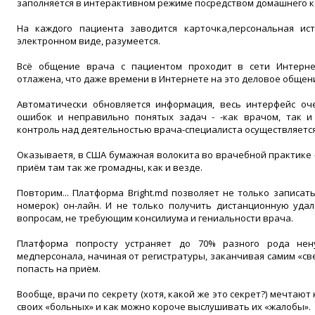
заполняется в интерактивном режиме посредством домашнего 
На каждого пациента заводится карточка,персональная ис
электронном виде, разумеется.
Всё общение врача с пациентом проходит в сети Интерне
отлажена, что даже времени в Интернете на это деловое общен
Автоматически обновляется информация, весь интерфейс оч
ошибок и неправильно понятых задач - -как врачом, так и
контроль над деятельностью врача-специалиста осуществляется
Оказываетя, в США бумажная волокита во врачебной практике –
приём там так же громадны, как и везде.
Повторим... Платформа Bright.md позволяет не только записать
номерок) он-лайн. И не только получить дистанционную уда
вопросам, не требующим консилиума и гениальности врача.
Платформа попросту устраняет до 70% разного рода не
медперсонала, начиная от регистратуры, заканчивая самим «све
попасть на приём.
Вообще, врачи по секрету (хотя, какой же это секрет?) мечтаю
своих «больных» и как можно короче выслушивать их «жалобы».