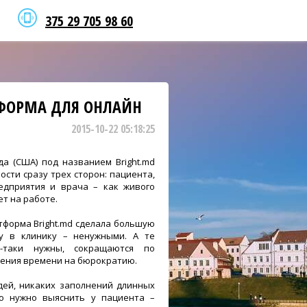
375 29 705 98 60
ТФОРМА ДЛЯ ОНЛАЙН
2015-10-22 05:18:25
а (США) под названием Bright.md
сти сразу трех сторон: пациента,
редприятия и врача – как живого
ет на работе.
тформа Bright.md сделала большую
у в клинику – ненужными. А те
ё-таки нужны, сокращаются по
щения времени на бюрократию.
дей, никаких заполнений длинных
то нужно выяснить у пациента –