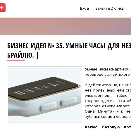
+
Вход
Заявка в 2 клика
БИЗНЕС ИДЕЯ № 35. УМНЫЕ ЧАСЫ ДЛЯ НЕ
БРАЙЛЮ. |
Умные часы (смарт-воч)
переводе с английского 
И действительно, на ци
нет привычных нам ст
электронном табл
сопровождения «китай
которая отчеканивает:
Одна. Минута» – к че
публики своими «говоря
Какую базовую по