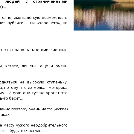
я людей с ограниченными
...
толпе, иметь лёгкую возможность
ия публики – ни «хорошего», ни
ют это право на многомиллионные
и, кстати, лишены ещё и очень
дняться на высокую ступеньку,
а, потому что их мелкая моторика
... И если они тут же уронят это
-то бесит...
менно поэтому очень часто (чужие)
иках...
бе массу чужого неодобрительного
те – будьте счастливы...