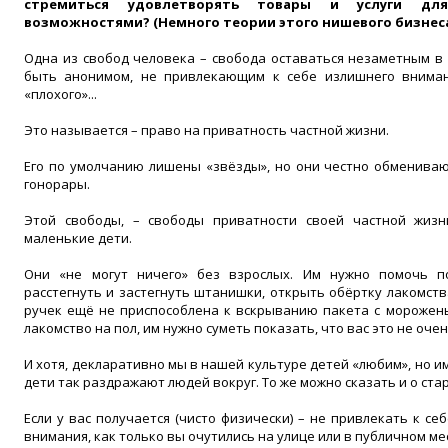
стремиться удовлетворять товары и услуги дл
возможностями? (Немного теории этого нишевого бизнеса)
Одна из свобод человека – свобода оставаться незаметным в 
быть анонимом, не привлекающим к себе излишнего вниман
«плохого»...
Это называется – право на приватность частной жизни.
Его по умолчанию лишены «звёзды», но они честно обменива
гонорары.
Этой свободы, – свободы приватности своей частной жизн
маленькие дети.
Они «не могут ничего» без взрослых. Им нужно помочь по
расстегнуть и застегнуть штанишки, открыть обёртку лакомств
ручек ещё не приспособлена к вскрыванию пакета с мороженым
лакомство на пол, им нужно суметь показать, что вас это не очень
И хотя, декларативно мы в нашей культуре детей «любим», но и
дети так раздражают людей вокруг. То же можно сказать и о стар
Если у вас получается (чисто физически) – не привлекать к се
внимания, как только вы очутились на улице или в публичном мес