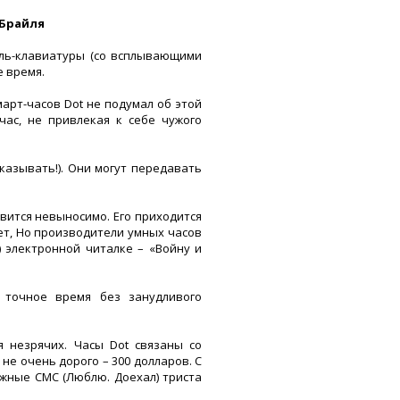
 Брайля
йль-клавиатуры (со всплывающими
е время.
арт-часов Dot не подумал об этой
час, не привлекая к себе чужого
казывать!). Они могут передавать
вится невыносимо. Его приходится
ет, Но производители умных часов
) электронной читалке – «Войну и
 точное время без занудливого
 незрячих. Часы Dot связаны со
 не очень дорого – 300 долларов. С
ажные СМС (Люблю. Доехал) триста