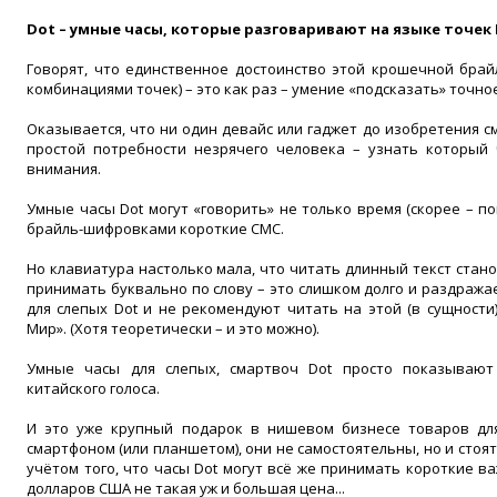
Dot – умные часы, которые разговаривают на языке точек
Говорят, что единственное достоинство этой крошечной бра
комбинациями точек) – это как раз – умение «подсказать» точно
Оказывается, что ни один девайс или гаджет до изобретения см
простой потребности незрячего человека – узнать который 
внимания.
Умные часы Dot могут «говорить» не только время (скорее – по
брайль-шифровками короткие СМС.
Но клавиатура настолько мала, что читать длинный текст стано
принимать буквально по слову – это слишком долго и раздража
для слепых Dot и не рекомендуют читать на этой (в сущности
Мир». (Хотя теоретически – и это можно).
Умные часы для слепых, смартвоч Dot просто показывают
китайского голоса.
И это уже крупный подарок в нишевом бизнесе товаров для
смартфоном (или планшетом), они не самостоятельны, но и стоят
учётом того, что часы Dot могут всё же принимать короткие в
долларов США не такая уж и большая цена...