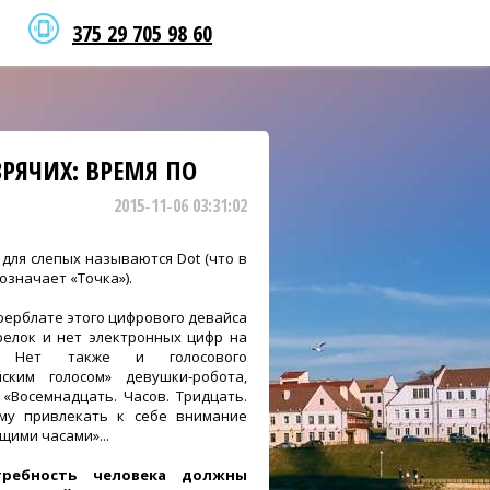
375 29 705 98 60
ЗРЯЧИХ: ВРЕМЯ ПО
2015-11-06 03:31:02
 для слепых называются Dot (что в
означает «Точка»).
ферблате этого цифрового девайса
релок и нет электронных цифр на
о. Нет также и голосового
ским голосом» девушки-робота,
 «Восемнадцать. Часов. Тридцать.
му привлекать к себе внимание
щими часами»...
требность человека должны