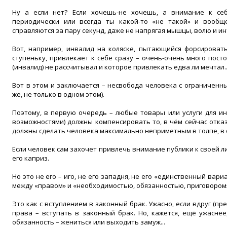
Ну а если нет? Если хочешь-не хочешь, а внимание к се
периодически или всегда ты какой-то «не такой» и вообщ
справляются за пару секунд, даже не напрягая мышцы, волю и и
Вот, например, инвалид на коляске, пытающийся форсироват
ступеньку, привлекает к себе сразу – очень-очень много пост
(инвалид) не рассчитывал и которое привлекать едва ли мечтал..
Вот в этом и заключается – несвобода человека с ограниченн
же, не только в одном этом).
Поэтому, в первую очередь – любые товары или услуги для и
возможностями) должны компенсировать то, в чём сейчас отка
должны сделать человека максимально неприметным в толпе, в
Если человек сам захочет привлечь внимание публики к своей ли
его каприз.
Но это не его – иго, не его западня, не его «единственный вар
между «правом» и «необходимостью, обязанностью, приговором
Это как с вступлением в законный брак. Ужасно, если вдруг (п
права – вступать в законный брак. Но, кажется, ещё ужаснее
обязанность – жениться или выходить замуж...