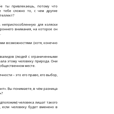
бе ты привлекаешь, потому что
е тебе сложно то, с чем другие
нтеллект?
ь неприспособленную для коляски
ороннего внимания, на которое он
.
ыми возможностями (хотя, конечно
нвалидов (людей с ограниченными
зала этому человеку природа. Они
 общественном месте.
чности – это его право, его выбор,
иант». Вы понимаете, в чём разница
»?
редположим) человека лишат такого
, если человеку будет вменено в