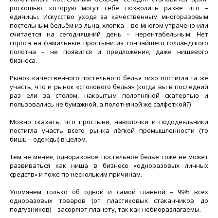
роскошью, которую могут себе позволить разве что –
единицы. Искусство ухода за качественным многоразовым
постельным бельём из льна, хлопка – во многом утрачено или
считается на сегодняшний день – нерентабельным. Нет
спроса на фамильные простыни из тончайшего голландского
полотна – не появится и предложения, даже нишевого
бизнеса.
Рынок качественного постельного белья тихо постигла та же
участь, что и рынок «столового белья» (когда вы в последний
раз ели за столом, накрытым полотняной скатертью и
пользовались не бумажной, а полотняной же салфеткой?)
Можно сказать, что простыни, наволочки и пододеяльники
постигла участь всего рынка лёгкой промышленности (то
бишь – одежды) в целом.
Тем не менее, одноразовое постельное бельё тоже не может
развиваться как ниша в бизнесе «одноразовых личных
средств» и тоже по нескольким причинам.
Упомянём только об одной и самой главной – 99% всех
одноразовых товаров (от пластиковых стаканчиков до
подгузников) – засоряют планету, так как небиоразлагаемы.