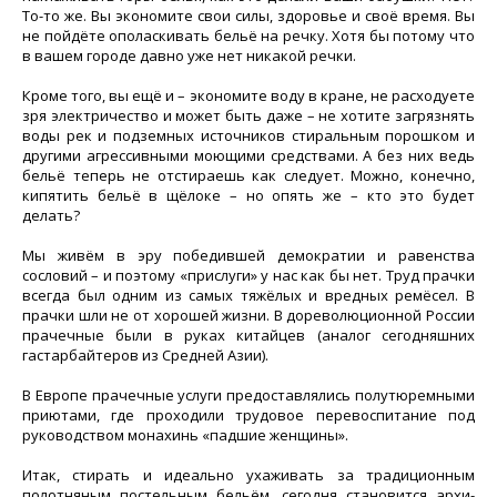
То-то же. Вы экономите свои силы, здоровье и своё время. Вы
не пойдёте ополаскивать бельё на речку. Хотя бы потому что
в вашем городе давно уже нет никакой речки.
Кроме того, вы ещё и – экономите воду в кране, не расходуете
зря электричество и может быть даже – не хотите загрязнять
воды рек и подземных источников стиральным порошком и
другими агрессивными моющими средствами. А без них ведь
бельё теперь не отстираешь как следует. Можно, конечно,
кипятить бельё в щёлоке – но опять же – кто это будет
делать?
Мы живём в эру победившей демократии и равенства
сословий – и поэтому «прислуги» у нас как бы нет. Труд прачки
всегда был одним из самых тяжёлых и вредных ремёсел. В
прачки шли не от хорошей жизни. В дореволюционной России
прачечные были в руках китайцев (аналог сегодняшних
гастарбайтеров из Средней Азии).
В Европе прачечные услуги предоставлялись полутюремными
приютами, где проходили трудовое перевоспитание под
руководством монахинь «падшие женщины».
Итак, стирать и идеально ухаживать за традиционным
полотняным постельным бельём, сегодня становится архи-