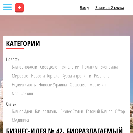
+
Вход
Заявка в 2 клика
КАТЕГОРИИ
Новости
Бизнес новости
Свое дело
Технологии
Политика
Экономика
Мировые
Новости Портала
Курсы и тренинги
Резонанс
Недвижимость
Новости Украины
Общество
Маркетинг
Франчайзинг
Статьи
Бизнес Идеи
Бизнес планы
Бизнес Статьи
Готовый Бизнес
Offtop
Медицина
БИЗНЕС-ИДЕЯ № 42. БИОРАЗЛАГАЕМЫЙ