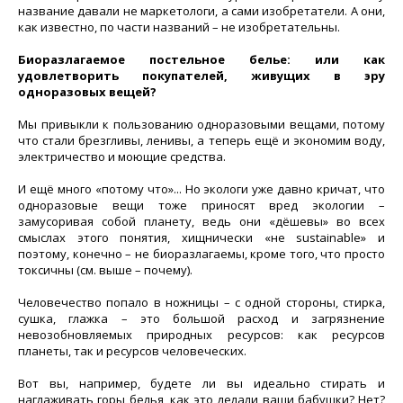
название давали не маркетологи, а сами изобретатели. А они,
как известно, по части названий – не изобретательны.
Биоразлагаемое постельное белье: или как
удовлетворить покупателей, живущих в эру
одноразовых вещей?
Мы привыкли к пользованию одноразовыми вещами, потому
что стали брезгливы, ленивы, а теперь ещё и экономим воду,
электричество и моющие средства.
И ещё много «потому что»... Но экологи уже давно кричат, что
одноразовые вещи тоже приносят вред экологии –
замусоривая собой планету, ведь они «дёшевы» во всех
смыслах этого понятия, хищнически «не sustainable» и
поэтому, конечно – не биоразлагаемы, кроме того, что просто
токсичны (см. выше – почему).
Человечество попало в ножницы – с одной стороны, стирка,
сушка, глажка – это большой расход и загрязнение
невозобновляемых природных ресурсов: как ресурсов
планеты, так и ресурсов человеческих.
Вот вы, например, будете ли вы идеально стирать и
наглаживать горы белья, как это делали ваши бабушки? Нет?