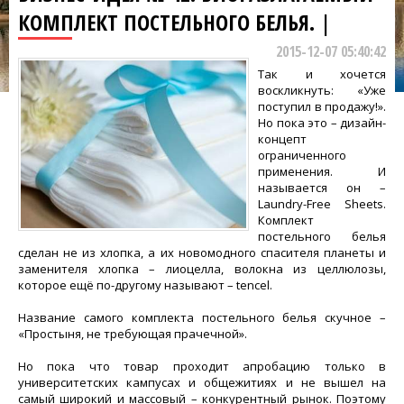
КОМПЛЕКТ ПОСТЕЛЬНОГО БЕЛЬЯ. |
2015-12-07 05:40:42
Так и хочется
воскликнуть: «Уже
поступил в продажу!».
Но пока это – дизайн-
концепт
ограниченного
применения. И
называется он –
Laundry-Free Sheets.
Комплект
постельного белья
сделан не из хлопка, а их новомодного спасителя планеты и
заменителя хлопка – лиоцелла, волокна из целлюлозы,
которое ещё по-другому называют – tencel.
Название самого комплекта постельного белья скучное –
«Простыня, не требующая прачечной».
Но пока что товар проходит апробацию только в
университетских кампусах и общежитиях и не вышел на
самый широкий и массовый – конкурентный рынок. Поэтому