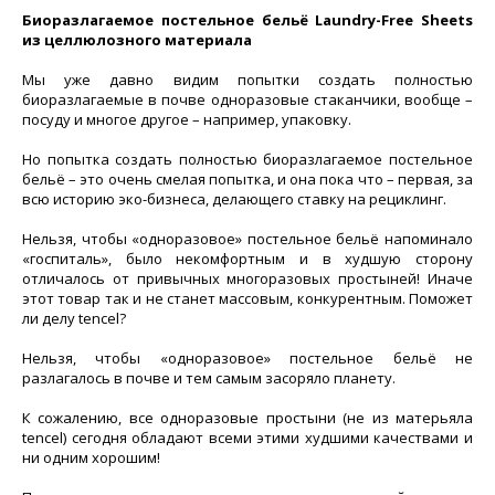
Биоразлагаемое постельное бельё Laundry-Free Sheets
из целлюлозного материала
Мы уже давно видим попытки создать полностью
биоразлагаемые в почве одноразовые стаканчики, вообще –
посуду и многое другое – например, упаковку.
Но попытка создать полностью биоразлагаемое постельное
бельё – это очень смелая попытка, и она пока что – первая, за
всю историю эко-бизнеса, делающего ставку на рециклинг.
Нельзя, чтобы «одноразовое» постельное бельё напоминало
«госпиталь», было некомфортным и в худшую сторону
отличалось от привычных многоразовых простыней! Иначе
этот товар так и не станет массовым, конкурентным. Поможет
ли делу tencel?
Нельзя, чтобы «одноразовое» постельное бельё не
разлагалось в почве и тем самым засоряло планету.
К сожалению, все одноразовые простыни (не из матерьяла
tencel) сегодня обладают всеми этими худшими качествами и
ни одним хорошим!