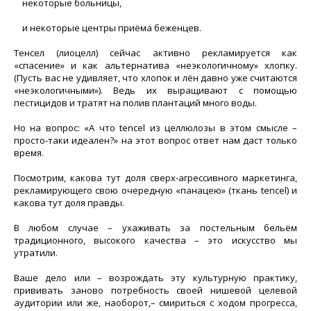
некоторые больницы,
и некоторые центры приёма беженцев.
Тенсел (лиоцелл) сейчас активно рекламируется как
«спасение» и как альтернатива «неэкологичному» хлопку.
(Пусть вас не удивляет, что хлопок и лён давно уже считаются
«неэкологичными»). Ведь их выращивают с помощью
пестицидов и тратят на полив плантаций много воды.
Но на вопрос: «А что tencel из целлюлозы в этом смысле –
просто-таки идеален?» на этот вопрос ответ нам даст только
время.
Посмотрим, какова тут доля сверх-агрессивного маркетинга,
рекламирующего свою очередную «панацею» (ткань tencel) и
какова тут доля правды.
В любом случае – ухаживать за постельным бельём
традиционного, высокого качества – это искусство мы
утратили.
Ваше дело или – возрождать эту культурную практику,
прививать заново потребность своей нишевой целевой
аудитории или же, наоборот,– смириться с ходом прогресса,