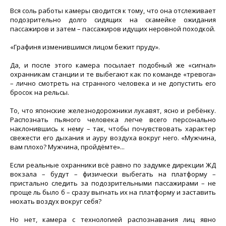
Вся соль работы камеры сводится к тому, что она отслеживает
подозрительно долго сидящих на скамейке ожидания
пассажиров и затем – пассажиров идущих неровной походкой.
«Графиня изменившимся лицом бежит пруду».
Да, и после этого камера посылает подобный же «сигнал»
охранникам станции и те выбегают как по команде «тревога»
– лично смотреть на странного человека и не допустить его
бросок на рельсы.
То, что японские железнодорожники лукавят, ясно и ребёнку.
Распознать пьяного человека легче всего персонально
наклонившись к нему – так, чтобы почувствовать характер
свежести его дыхания и ауру воздуха вокруг него. «Мужчина,
вам плохо? Мужчина, пройдёмте»...
Если реальные охранники всё равно по задумке дирекции ЖД
вокзала – будут – физически выбегать на платформу –
пристально следить за подозрительными пассажирами – не
проще ль было б – сразу выгнать их на платформу и заставить
нюхать воздух вокруг себя?
Но нет, камера с технологией распознавания лиц явно