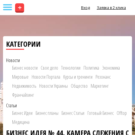
+
Вход
Заявка в 2 клика
КАТЕГОРИИ
Новости
Бизнес новости
Свое дело
Технологии
Политика
Экономика
Мировые
Новости Портала
Курсы и тренинги
Резонанс
Недвижимость
Новости Украины
Общество
Маркетинг
Франчайзинг
Статьи
Бизнес Идеи
Бизнес планы
Бизнес Статьи
Готовый Бизнес
Offtop
Медицина
БИЗНЕС ИДЕЯ № 44. КАМЕРА СЛЕЖЕНИЯ С