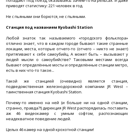
попадают под поезд, оказываясь зачем-то на рельсах. И даже
приводят статистику: 221 человек в год.
Не с пьяными они борются, не с пьяными.
Станция под названием Kyobashi Station
Любой знаток так называемого «городского фольклора»
отлично знает, что в каждом городе бывают такие странные
локации, места, которые отчего-то (отчего – никто не знает)
притягивают к себе самоубийц. А может быть – вызывают у
людей мысли о самоубийстве? Таковыми местами всегда
бывают определённые мосты и определённые станции метро,
есть в них что-то такое...
Такой же станцией (очевидно) является станция,
подведомственная железнодорожной компании JR West –
таинственная станция Kyobashi Station.
Почему-то именно на ней (и больше ни на одной станции,
странно, правда?!) дирекция JR West распорядилась поставить
аж 46 видеокамер с умным софтом, распознающих
неадекватное поведение людей.
Целых 46 камер на одной крохотной станции!