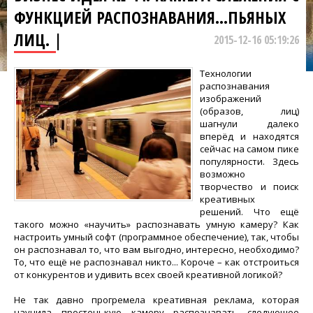
ФУНКЦИЕЙ РАСПОЗНАВАНИЯ...ПЬЯНЫХ
ЛИЦ. |
2015-12-16 05:19:26
Технологии
распознавания
изображений
(образов, лиц)
шагнули далеко
вперёд и находятся
сейчас на самом пике
популярности. Здесь
возможно
творчество и поиск
креативных
решений. Что ещё
такого можно «научить» распознавать умную камеру? Как
настроить умный софт (программное обеспечение), так, чтобы
он распознавал то, что вам выгодно, интересно, необходимо?
То, что ещё не распознавал никто... Короче – как отстроиться
от конкурентов и удивить всех своей креативной логикой?
Не так давно прогремела креативная реклама, которая
научила простенькую камеру распознавать следующее