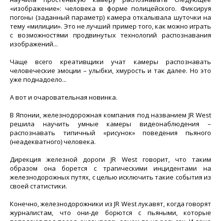
«изображение»: человека в форме полицейского. Фиксируя
погоны (заданный параметр) камера откалывала шуточки на
тему «милиции». Это не лучший пример того, как можно играть
с возможностями продвинутых технологий распознавания
изображений...
Чаще всего креативщики учат камеры распознавать
человеческие эмоции – улыбки, хмурость и так далее. Но это
уже поднадоело...
А вот и очаровательная новинка.
В Японии, железнодорожная компания под названием JR West
решила научить умные камеры видеонаблюдения –
распознавать типичный «рисунок» поведения пьяного
(неадекватного) человека.
Дирекция железной дороги JR West говорит, что таким
образом она борется с трагическими инцидентами на
железнодорожных путях, с целью исключить такие события из
своей статистики.
Конечно, железнодорожники из JR West лукавят, когда говорят
журналистам, что они-де борются с пьяными, которые