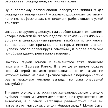
отслеживает суицидетнов, а от них не пахнет.
Ну а программу распознавания репертуара типичных для
суицидента телодвижений – железнодорожникам составили,
конечно, профессиональные психологи, работающие по узкой
тематике.
Интересно другое: существуют ли вообще такие «технологии»,
которые помогли бы железнодорожной компании из Японии –
устранить сами коренные причины такой статистики жертв:
те таинственные причины, по которым именно станция
Kyobashi Station провоцирует самоубийц и скорее всего уже
приобрела дурную репутацию в народе...
Похожий случай описан у знаменитого тоже японского
писателя – Эдогавы Рампо. В этом детективном сюжете
главный герой пытался расследовать почти такую же
историю: ночью из окна офисного здания с периодичностью
раз в несколько месяцев выпадал из окна очередной
самоубийца.
В нашем случае, в истории про железнодорожную станцию
Kyobashi Station, мы имеем дело отнюдь не с художественным
вымыслом, а с самой настоящей реальностью! Пока вы
читаете этот материал, станция убивает людей! Может быть,