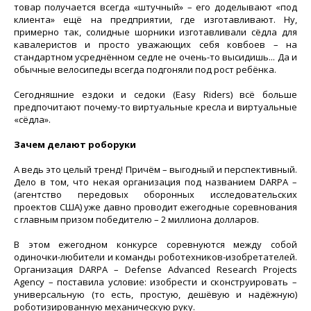
товар получается всегда «штучный» – его доделывают «под
клиента» ещё на предприятии, где изготавливают. Ну,
примерно так, солидные шорники изготавливали сёдла для
кавалеристов и просто уважающих себя ковбоев – на
стандартном усреднённом седле не очень-то высидишь... Да и
обычные велосипеды всегда подгоняли под рост ребёнка.
Сегодняшние ездоки и седоки (Easy Riders) всё больше
предпочитают почему-то виртуальные кресла и виртуальные
«сёдла».
Зачем делают роборуки
А ведь это целый тренд! Причём – выгодный и перспективный.
Дело в том, что некая организация под названием DARPA –
(агентство передовых оборонных исследовательских
проектов США) уже давно проводит ежегодные соревнования
с главным призом победителю – 2 миллиона долларов.
В этом ежегодном конкурсе соревнуются между собой
одиночки-любители и команды роботехников-изобретателей.
Организация DARPA – Defense Advanced Research Projects
Agency – поставила условие: изобрести и сконструировать –
универсальную (то есть, простую, дешёвую и надёжную)
роботизированную механическую руку.