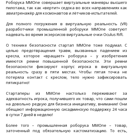
Роборука MMOne совершает виртуальные маневры высшего
пилотажа, так как «вертит» седока во всех направлениях как
авиатренажёр для космонавтов и лётчиков-испытателей.
Для полного погружения в виртуальную реальность (VR)
разработчики промышленной роборуки MMOne советуют
надевать во время экзерсисов виртуальные очки Oculus Rift.
О технике безопасности стартап MMOne тоже подумал. С
целью предотвращения травм, вызванных падением из
кресла, которое «вращает» роборука – у изобретения
имеются ремни повышенной безопасности. Эти ремни
безопасности фиксируют корпус игрока в виртуальную
реальность сразу в пяти местах. Чтобы пятая точка не
потеряла контакт с креслом, тело нужно зафиксировать
пятикратно!
Стартаперы из MMOne настолько переживают за
адекватность игрока, получившего их товар, что сами пошли
на довольно редкую для бизнеса инициативу, внимание! Они
обещают информационную сисадминскую поддержку 24 часа
в сутки 7 дней в неделю!
Более того – промышленная роборука MMOne – товар,
заточенный под обязательную кастоматизацию. То есть,