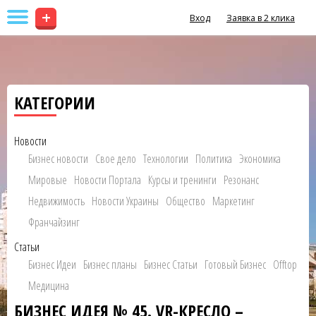
+
Вход
Заявка в 2 клика
КАТЕГОРИИ
Новости
Бизнес новости
Свое дело
Технологии
Политика
Экономика
Мировые
Новости Портала
Курсы и тренинги
Резонанс
Недвижимость
Новости Украины
Общество
Маркетинг
Франчайзинг
Статьи
Бизнес Идеи
Бизнес планы
Бизнес Статьи
Готовый Бизнес
Offtop
Медицина
БИЗНЕС ИДЕЯ № 45. VR-КРЕСЛО –